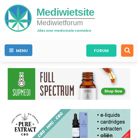
Mediwietsite
Mediwietforum
Alles over medicinale cannabis
MENU
FORUM