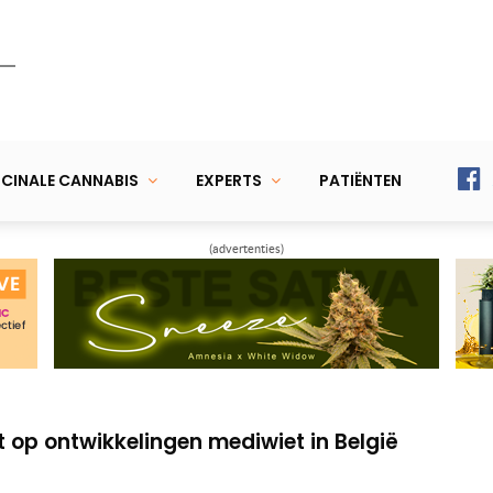
CINALE CANNABIS
EXPERTS
PATIËNTEN
(advertenties)
de Zwaan overleden
penen in cannabis ontstekingsremmend
t op ontwikkelingen mediwiet in België
de Zwaan overleden