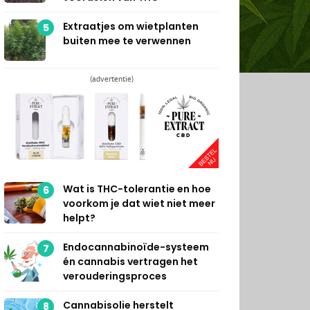
Extraatjes om wietplanten
5
buiten mee te verwennen
(advertentie)
Wat is THC-tolerantie en hoe
6
voorkom je dat wiet niet meer
helpt?
Endocannabinoïde-systeem
7
én cannabis vertragen het
verouderingsproces
Cannabisolie herstelt
8