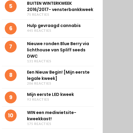
BUITEN WINTERKWEEK
5
2016/2017- vensterbankkweek
75 REACTIES
Hulp gevraagd cannabis
6
445 REACTIES
Nieuwe ronden Blue Berry via
7
lichthouse van Spliff seeds
DWC
131 REACTIES
Een Nieuw Begin! [Mijn eerste
8
legale kweek]
206 REACTIES
Mijn eerste LED kweek
9
93 REACTIES
WIN een mediwietsite-
10
kweekkast!
175 REACTIES