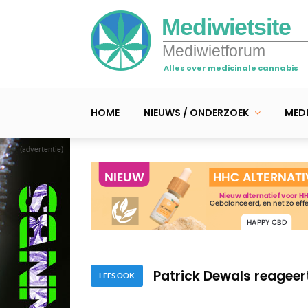
Mediwietsite
Mediwietforum
Alles over medicinale cannabis
HOME
NIEUWS / ONDERZOEK
MEDI
(advertentie)
Mediwiet activist Ger 
Studie toont: ook ter
Patrick Dewals reageer
Mediwiet activist Ger 
LEES OOK