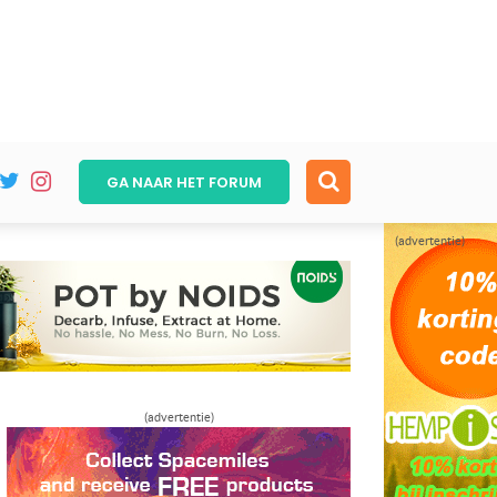
GA NAAR HET
FORUM
(advertentie)
(advertentie)