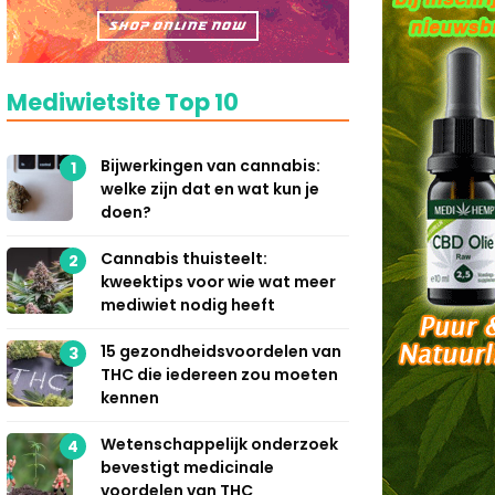
Mediwietsite Top 10
Bijwerkingen van cannabis:
1
welke zijn dat en wat kun je
doen?
Cannabis thuisteelt:
2
kweektips voor wie wat meer
mediwiet nodig heeft
15 gezondheidsvoordelen van
3
THC die iedereen zou moeten
kennen
Wetenschappelijk onderzoek
4
bevestigt medicinale
voordelen van THC