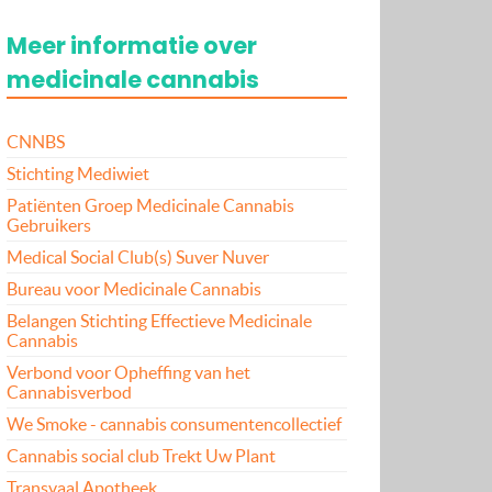
Meer informatie over
medicinale cannabis
CNNBS
Stichting Mediwiet
Patiënten Groep Medicinale Cannabis
Gebruikers
Medical Social Club(s) Suver Nuver
Bureau voor Medicinale Cannabis
Belangen Stichting Effectieve Medicinale
Cannabis
Verbond voor Opheffing van het
Cannabisverbod
We Smoke - cannabis consumentencollectief
Cannabis social club Trekt Uw Plant
Transvaal Apotheek