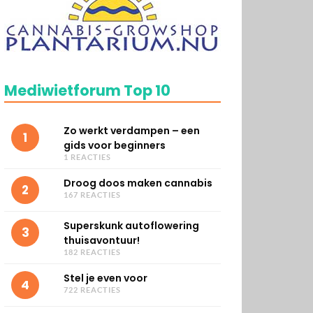
Mediwietforum Top 10
Zo werkt verdampen – een
1
gids voor beginners
1 REACTIES
Droog doos maken cannabis
2
167 REACTIES
Superskunk autoflowering
3
thuisavontuur!
182 REACTIES
Stel je even voor
4
722 REACTIES