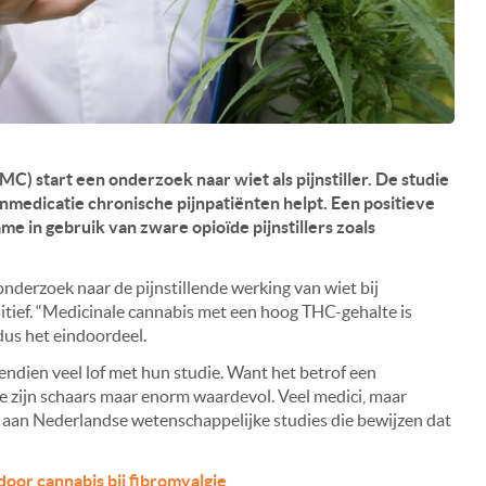
) start een onderzoek naar wiet als pijnstiller. De studie
nmedicatie chronische pijnpatiënten helpt. Een positieve
e in gebruik van zware opioïde pijnstillers zoals
derzoek naar de pijnstillende werking van wiet bij
itief. “Medicinale cannabis met een hoog THC-gehalte is
aldus het eindoordeel.
ndien veel lof met hun studie. Want het betrof een
 zijn schaars maar enorm waardevol. Veel medici, maar
ek aan Nederlandse wetenschappelijke studies die bewijzen dat
door cannabis bij fibromyalgie