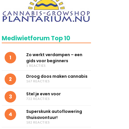
Mediwietforum Top 10
Zo werkt verdampen – een
1
gids voor beginners
1 REACTIES
Droog doos maken cannabis
2
167 REACTIES
Stel je even voor
3
722 REACTIES
Superskunk autoflowering
4
thuisavontuur!
182 REACTIES