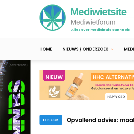
Mediwietsite
Mediwietforum
Alles over medicinale cannabis
HOME
NIEUWS / ONDERZOEK
MEDI
(advertentie)
Nieuwe DNA-thuistest v
UMCG-onderzoek naar m
Opvallend advies: maa
LEES OOK
Nieuwe DNA-thuistest v