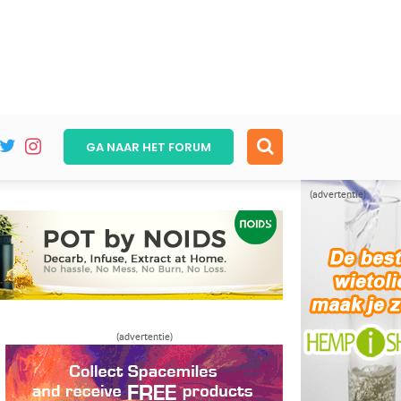
GA NAAR HET
FORUM
(advertentie)
(advertentie)