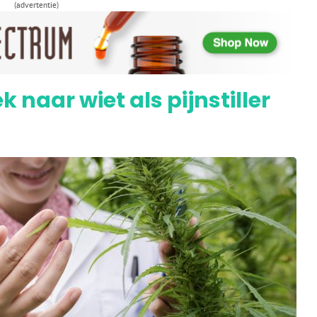
(advertentie)
edicinale wiet loopt vertraging op
 naar wiet als pijnstiller