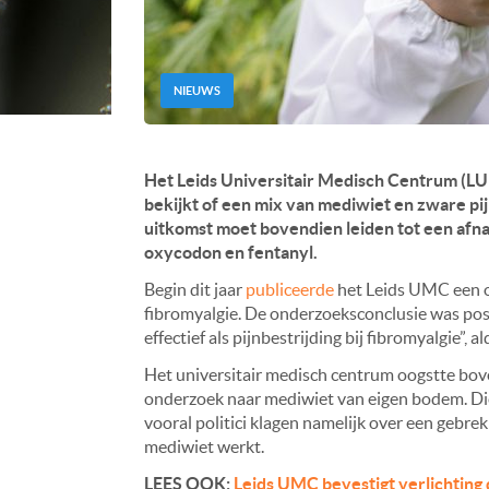
NIEUWS
Het Leids Universitair Medisch Centrum (LUMC
bekijkt of een mix van mediwiet en zware pij
uitkomst moet bovendien leiden tot een afnam
oxycodon en fentanyl.
Begin dit jaar
publiceerde
het Leids UMC een on
fibromyalgie. De onderzoeksconclusie was pos
effectief als pijnbestrijding bij fibromyalgie”, 
Het universitair medisch centrum oogstte bove
onderzoek naar mediwiet van eigen bodem. Die
vooral politici klagen namelijk over een gebr
mediwiet werkt.
LEES OOK:
Leids UMC bevestigt verlichting 