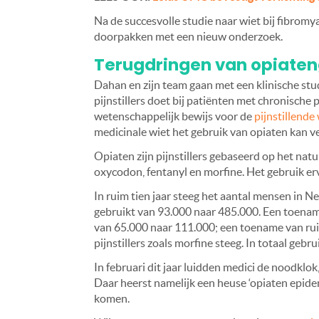
Na de succesvolle studie naar wiet bij fibrom
doorpakken met een nieuw onderzoek.
Terugdringen van opiaten
Dahan en zijn team gaan met een klinische stu
pijnstillers doet bij patiënten met chronische
wetenschappelijk bewijs voor de
pijnstillende
medicinale wiet het gebruik van opiaten kan 
Opiaten zijn pijnstillers gebaseerd op het nat
oxycodon, fentanyl en morfine. Het gebruik erv
In ruim tien jaar steeg het aantal mensen in N
gebruikt van 93.000 naar 485.000. Een toename
van 65.000 naar 111.000; een toename van ruim
pijnstillers zoals morfine steeg. In totaal gebr
In februari dit jaar luidden medici de noodkl
Daar heerst namelijk een heuse ‘opiaten epidem
komen.