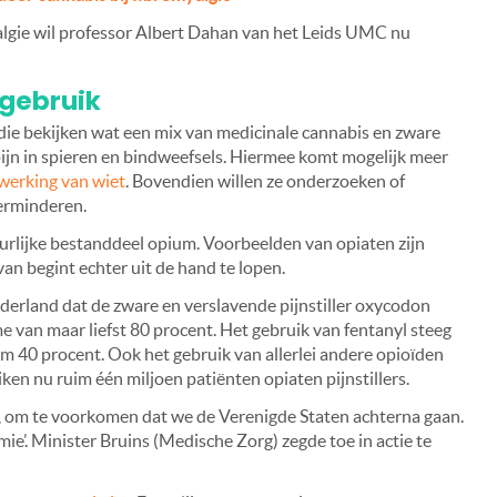
yalgie wil professor Albert Dahan van het Leids UMC nu
gebruik
die bekijken wat een mix van medicinale cannabis en zware
 pijn in spieren en bindweefsels. Hiermee komt mogelijk meer
 werking van wiet
. Bovendien willen ze onderzoeken of
verminderen.
uurlijke bestanddeel opium. Voorbeelden van opiaten zijn
an begint echter uit de hand te lopen.
ederland dat de zware en verslavende pijnstiller oxycodon
 van maar liefst 80 procent. Het gebruik van fentanyl steeg
 40 procent. Ook het gebruik van allerlei andere opioïden
uiken nu ruim één miljoen patiënten opiaten pijnstillers.
ok, om te voorkomen dat we de Verenigde Staten achterna gaan.
ie’. Minister Bruins (Medische Zorg) zegde toe in actie te