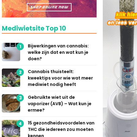
Mediwietsite Top 10
Bijwerkingen van cannabis:
1
welke zijn dat en wat kun je
doen?
Cannabis thuisteelt:
2
kweektips voor wie wat meer
mediwiet nodig heeft
Gebruikte wiet uit de
3
vaporizer (AVB) – Wat kun je
ermee?
15 gezondheidsvoordelen van
4
THC die iedereen zou moeten
kennen