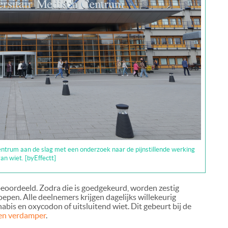
ntrum aan de slag met een onderzoek naar de pijnstillende werking
an wiet. [byEffectt]
eoordeeld. Zodra die is goedgekeurd, worden zestig
pen. Alle deelnemers krijgen dagelijks willekeurig
bis en oxycodon of uitsluitend wiet. Dit gebeurt bij de
en verdamper
.