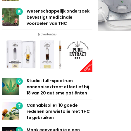
Wetenschappelijk onderzoek
5
bevestigt medicinale
voordelen van THC
(advertentie)
Studie: full-spectrum
6
cannabisextract effectief bij
18 van 20 autisme patiënten
Cannabisolie? 10 goede
7
redenen om wietolie met THC
te gebruiken
Maak eenvoudig je eigen
8