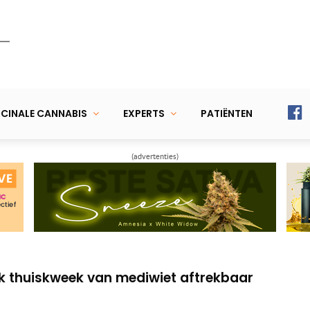
CINALE CANNABIS
EXPERTS
PATIËNTEN
(advertenties)
oorspelt gevoeligheid voor THC
edicinale wiet loopt vertraging op
k thuiskweek van mediwiet aftrekbaar
oorspelt gevoeligheid voor THC