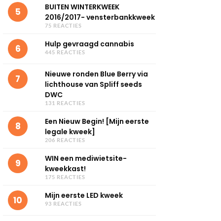
BUITEN WINTERKWEEK
5
2016/2017- vensterbankkweek
75 REACTIES
Hulp gevraagd cannabis
6
445 REACTIES
Nieuwe ronden Blue Berry via
7
lichthouse van Spliff seeds
DWC
131 REACTIES
Een Nieuw Begin! [Mijn eerste
8
legale kweek]
206 REACTIES
WIN een mediwietsite-
9
kweekkast!
175 REACTIES
Mijn eerste LED kweek
10
93 REACTIES