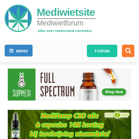
Mediwietsite
Mediwietforum
Alles over medicinale cannabis
MENU
FORUM