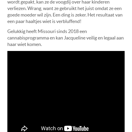
wordt gepakt, kan ze de voogdij over haar kinderen
verliezen. Wrang, want ze gebruikt het juist omdat ze een
goede moeder wil zijn. Een ding is zeker. Het resultaat van
een paar haaltjes wiet is verbluffend!
Gelukkig heeft Missouri sinds 2018 een
cannabisprogramma en kan Jacqueline veilig en legaal aan
haar wiet komen.