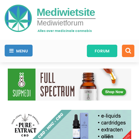
Mediwietsite
Mediwietforum
Alles over medicinale cannabis
MENU
FORUM