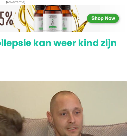
(advertentie)
rdwijnt mede dankzij wietolie
lepsie kan weer kind zijn