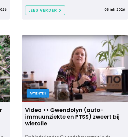
LEES VERDER
2026
08 juli 2026
PATIËNTEN
r
Video >> Gwendolyn (auto-
immuunziekte en PTSS) zweert bij
wietolie
en
De Nederlandse Gwendolyn vertelt in de