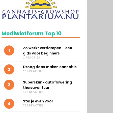
Mediwietforum Top 10
Zo werkt verdampen – een
1
gids voor beginners
1 REACTIES
Droog doos maken cannabis
2
167 REACTIES
Superskunk autoflowering
3
thuisavontuur!
182 REACTIES
Stel je even voor
4
722 REACTIES