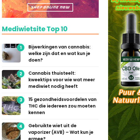
Mediwietsite Top 10
Bijwerkingen van cannabis:
1
welke zijn dat en wat kun je
doen?
Cannabis thuisteelt:
2
kweektips voor wie wat meer
mediwiet nodig heeft
15 gezondheidsvoordelen van
3
THC die iedereen zou moeten
kennen
Gebruikte wiet uit de
4
vaporizer (AVB) – Wat kun je
ermee?