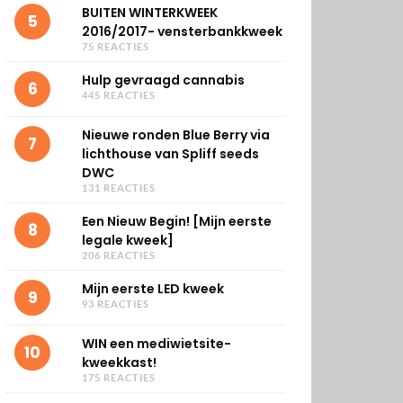
BUITEN WINTERKWEEK
5
2016/2017- vensterbankkweek
75 REACTIES
Hulp gevraagd cannabis
6
445 REACTIES
Nieuwe ronden Blue Berry via
7
lichthouse van Spliff seeds
DWC
131 REACTIES
Een Nieuw Begin! [Mijn eerste
8
legale kweek]
206 REACTIES
Mijn eerste LED kweek
9
93 REACTIES
WIN een mediwietsite-
10
kweekkast!
175 REACTIES