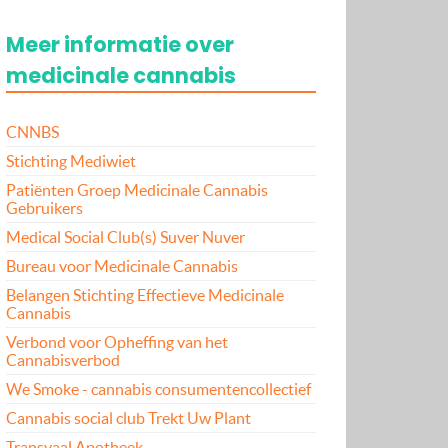
Meer informatie over
medicinale cannabis
CNNBS
Stichting Mediwiet
Patiënten Groep Medicinale Cannabis
Gebruikers
Medical Social Club(s) Suver Nuver
Bureau voor Medicinale Cannabis
Belangen Stichting Effectieve Medicinale
Cannabis
Verbond voor Opheffing van het
Cannabisverbod
We Smoke - cannabis consumentencollectief
Cannabis social club Trekt Uw Plant
Transvaal Apotheek