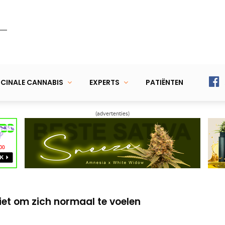
CINALE CANNABIS
EXPERTS
PATIËNTEN
(advertenties)
 veteranen hebben baat bij cannabis
rdwijnt mede dankzij wietolie
et om zich normaal te voelen
 veteranen hebben baat bij cannabis