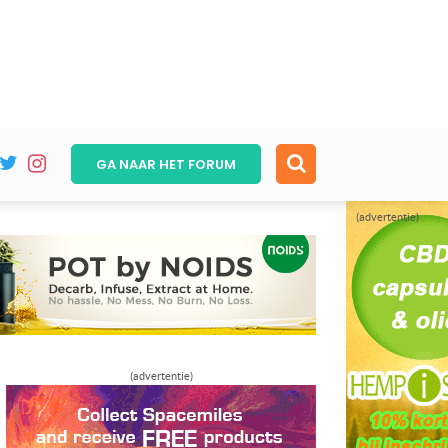
GA NAAR HET
FORUM
(advertentie)
(advertentie)