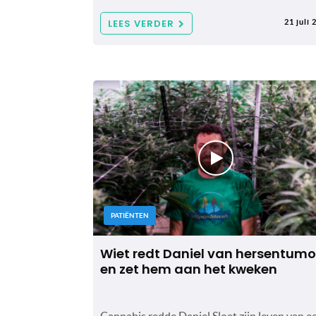
LEES VERDER
21 juli 
PATIËNTEN
Wiet redt Daniel van hersentumo
en zet hem aan het kweken
Cannabis redde Daniel Sloat zijn leven van e