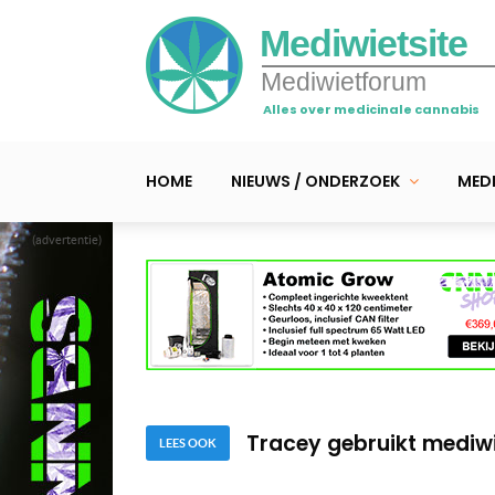
Mediwietsite
Mediwietforum
Alles over medicinale cannabis
HOME
NIEUWS / ONDERZOEK
MEDI
(advertentie)
Video – Wiet bij PTSS;
Video – Hersentumor ve
Tracey gebruikt mediwi
LEES OOK
Video – Wiet bij PTSS;