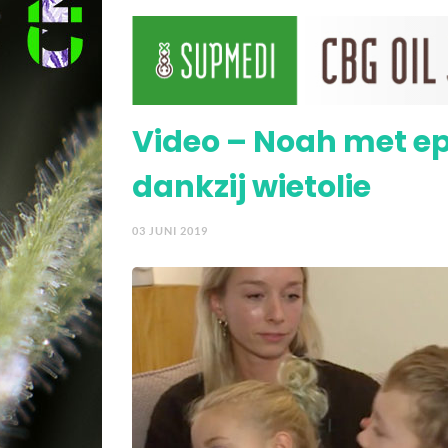
Video – Hersentumor ve
Video – Noah met epi
dankzij wietolie
03 JUNI 2019