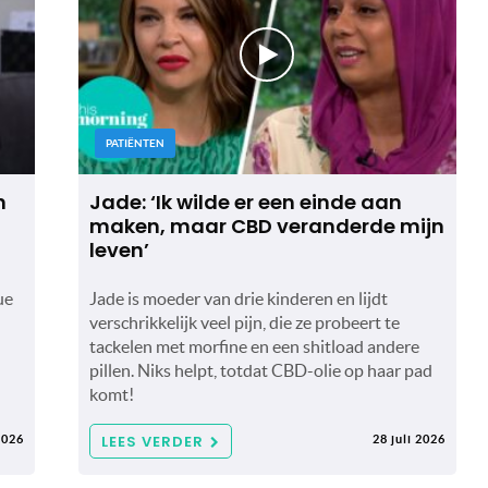
PATIËNTEN
n
Jade: ‘Ik wilde er een einde aan
maken, maar CBD veranderde mijn
leven’
ue
Jade is moeder van drie kinderen en lijdt
verschrikkelijk veel pijn, die ze probeert te
tackelen met morfine en een shitload andere
pillen. Niks helpt, totdat CBD-olie op haar pad
komt!
LEES VERDER
2026
28 juli 2026