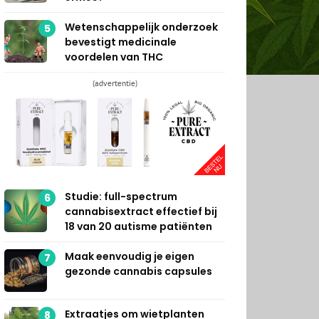
Wetenschappelijk onderzoek
5
bevestigt medicinale
voordelen van THC
(advertentie)
Studie: full-spectrum
6
cannabisextract effectief bij
18 van 20 autisme patiënten
Maak eenvoudig je eigen
7
gezonde cannabis capsules
Extraatjes om wietplanten
8