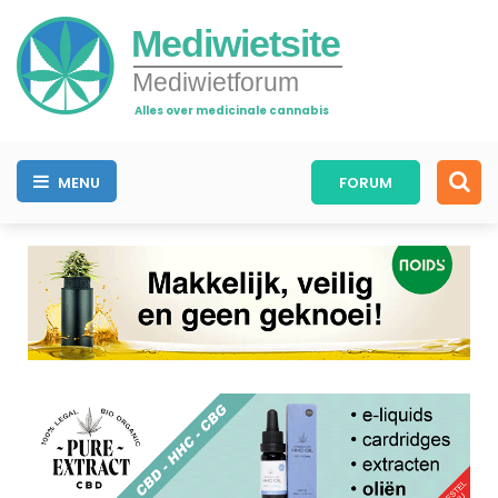
Mediwietsite
Mediwietforum
Alles over medicinale cannabis
MENU
FORUM