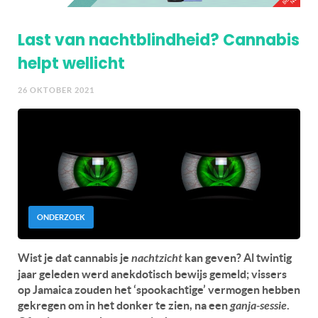
Last van nachtblindheid? Cannabis
helpt wellicht
26 OKTOBER 2021
ONDERZOEK
Wist je dat cannabis je
nachtzicht
kan geven? Al twintig
jaar geleden werd anekdotisch bewijs gemeld; vissers
op Jamaica zouden het ‘spookachtige’ vermogen hebben
gekregen om in het donker te zien, na een
ganja-sessie
.