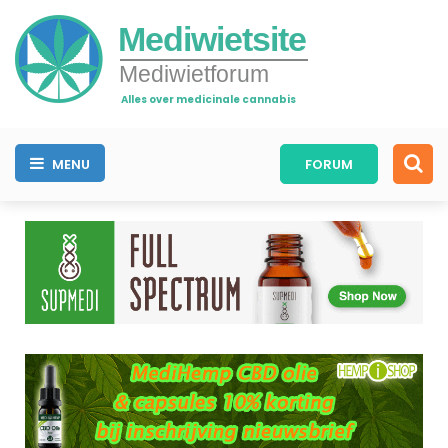
Mediwietsite
Mediwietforum
Alles over medicinale cannabis
MENU
FORUM