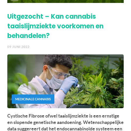
Uitgezocht – Kan cannabis
taaislijmziekte voorkomen en
behandelen?
09 JUNI 2022
MEDICINALE CANNABIS
Cystische Fibrose ofwel taaislijmziekte is een ernstige
en slopende genetische aandoening. Wetenschappelijke
data suggereert dat het endocannabinoïde systeem een