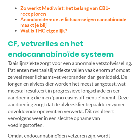
Zo werkt Mediwiet: het belang van CB1-
receptoren
Anandamide • deze lichaamseigen cannabinoïde
maakt je blij
Wat is THC eigenlijk?
CF, vetverlies en het
endocannabinoïde systeem
Taaislijmziekte zorgt voor een abnormale vetstofwisseling.
Patiënten met taaislijmziekte vallen vaak enorm af omdat
ze veel meer lichaamsvet verbranden dan gemiddeld. De
longen en alvleesklier worden het meest aangetast, wat
meestal resulteert in progressieve longschade en een
aandoening die men ‘pancreasinsufficiëntie’ noemt. Deze
aandoening zorgt dat de alvleesklier bepaalde enzymen
onvoldoende opneemt en verwerkt. Dit resulteert
vervolgens weer in een slechte opname van
voedingsstoffen.
Omdat endocannabinoïden vetzuren zijn, wordt