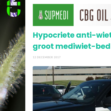
Video – Politicus Henk
Hypocriete anti-wiet 
groot mediwiet-bedr
12 DECEMBER 2017