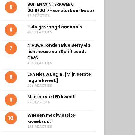
BUITEN WINTERKWEEK
5
2016/2017- vensterbankkweek
75 REACTIES
Hulp gevraagd cannabis
6
445 REACTIES
Nieuwe ronden Blue Berry via
7
lichthouse van Spliff seeds
DWC
131 REACTIES
Een Nieuw Begin! [Mijn eerste
8
legale kweek]
206 REACTIES
Mijn eerste LED kweek
9
93 REACTIES
WIN een mediwietsite-
10
kweekkast!
175 REACTIES