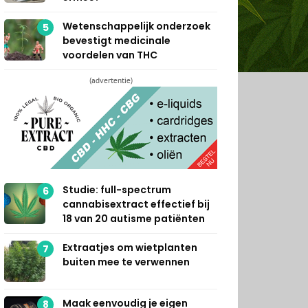
Wetenschappelijk onderzoek
5
bevestigt medicinale
voordelen van THC
(advertentie)
Studie: full-spectrum
6
cannabisextract effectief bij
18 van 20 autisme patiënten
Extraatjes om wietplanten
7
buiten mee te verwennen
Maak eenvoudig je eigen
8