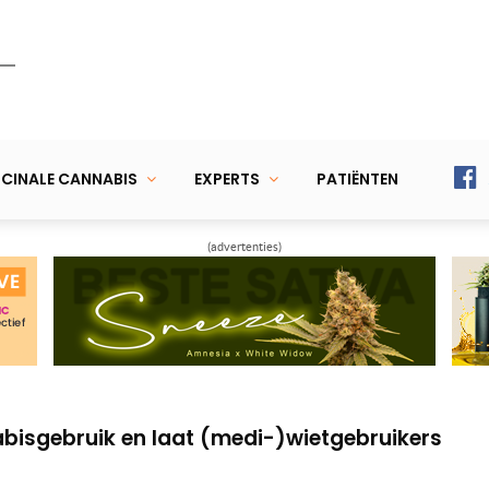
CINALE CANNABIS
EXPERTS
PATIËNTEN
(advertenties)
raagt Rinus Beintema voor cannabis-debat
 Krol (50+) opent Suver Nuver Eindhoven
bisgebruik en laat (medi-)wietgebruikers
raagt Rinus Beintema voor cannabis-debat