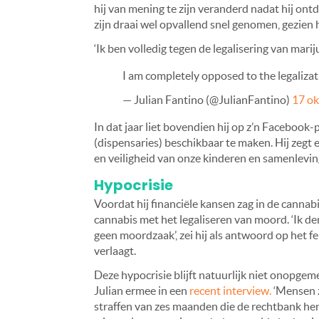
hij van mening te zijn veranderd nadat hij ont
zijn draai wel opvallend snel genomen, gezien h
‘Ik ben volledig tegen de legalisering van mari
I am completely opposed to the legaliza
— Julian Fantino (@JulianFantino)
17 o
In dat jaar liet bovendien hij op z’n Facebook
(dispensaries) beschikbaar te maken. Hij zegt
en veiligheid van onze kinderen en samenleving
Hypocrisie
Voordat hij financiële kansen zag in de cannabi
cannabis met het legaliseren van moord. ‘Ik 
geen moordzaak’, zei hij als antwoord op het fei
verlaagt.
Deze hypocrisie blijft natuurlijk niet onopge
Julian ermee in een
recent interview.
‘Mensen z
straffen van zes maanden die de rechtbank hen 