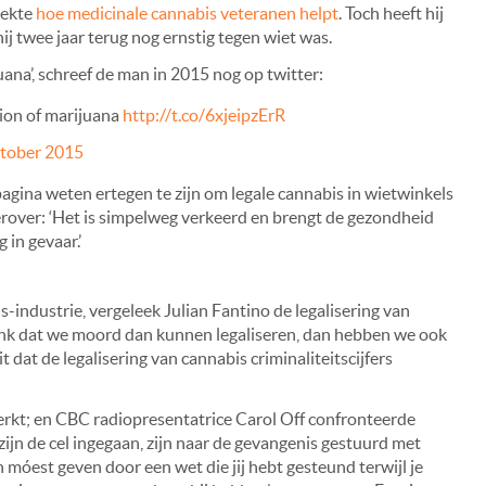
dekte
hoe medicinale cannabis veteranen helpt
. Toch heeft hij
ij twee jaar terug nog ernstig tegen wiet was.
juana’, schreef de man in 2015 nog op twitter:
tion of marijuana
http://t.co/6xjeipzErR
ktober 2015
-pagina weten ertegen te zijn om legale cannabis in wietwinkels
 erover: ‘Het is simpelweg verkeerd en brengt de gezondheid
 in gevaar.’
s-industrie, vergeleek Julian Fantino de legalisering van
denk dat we moord dan kunnen legaliseren, dan hebben we ook
t dat de legalisering van cannabis criminaliteitscijfers
merkt; en CBC radiopresentatrice Carol Off confronteerde
ijn de cel ingegaan, zijn naar de gevangenis gestuurd met
móest geven door een wet die jij hebt gesteund terwijl je