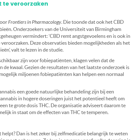
t te veroorzaken
door
Frontiers in Pharmacology
. Die toonde dat ook het CBD
 fobieën. Onderzoekers van de Universiteit van Birmingham
tgeheugen vermindert: ‘CBD remt angstgevoelens en is ook in
te veroorzaken. Deze observaties bieden mogelijkheden als het
ën’, valt te lezen in de studie.
hikbaar zijn voor fobiepatiënten, klagen velen dat de
n de kwaal. Gezien de resultaten van het laatste onderzoek is
mogelijk miljoenen fobiepatiënten kan helpen een normaal
nnabis een goede natuurlijke behandeling zijn bij een
cannabis in hogere doseringen juist het potentieel heeft om
 een te grote dosis THC. De organisatie adviseert daarom te
elijk in staat om de effecten van THC te temperen.
t helpt? Dan is het zeker bij zelfmedicatie belangrijk te weten