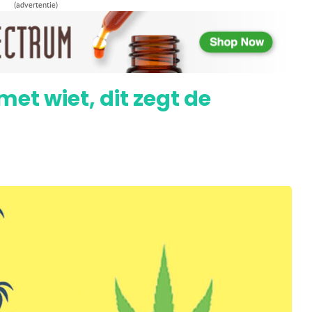
(advertentie)
ectief hulpmiddel bij stoppen met roken
et wiet, dit zegt de