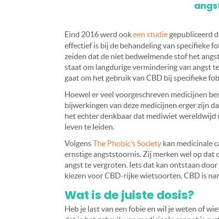
angs
Eind 2016 werd ook
een studie
gepubliceerd 
effectief is bij de behandeling van specifieke
zeiden dat de niet bedwelmende stof het angs
staat om ​​langdurige vermindering van angst 
gaat om het gebruik van CBD bij specifieke fobie
Hoewel er veel voorgeschreven medicijnen besc
bijwerkingen van deze medicijnen erger zijn da
het echter denkbaar dat mediwiet wereldwijd 
leven te leiden.
Volgens
The Phobic’s Society
kan medicinale ca
ernstige angststoornis. Zij merken wel op dat 
angst te vergroten. Iets dat kan ontstaan door
kiezen voor CBD-rijke wietsoorten. CBD is nam
Wat is de juiste dosis?
Heb je last van een fobie en wil je weten of wie