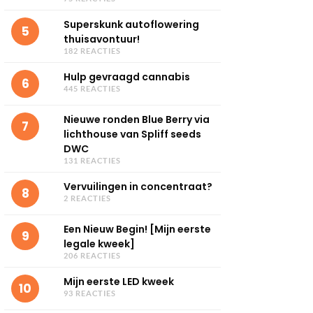
Superskunk autoflowering
5
thuisavontuur!
182 REACTIES
Hulp gevraagd cannabis
6
445 REACTIES
Nieuwe ronden Blue Berry via
7
lichthouse van Spliff seeds
DWC
131 REACTIES
Vervuilingen in concentraat?
8
2 REACTIES
Een Nieuw Begin! [Mijn eerste
9
legale kweek]
206 REACTIES
Mijn eerste LED kweek
10
93 REACTIES