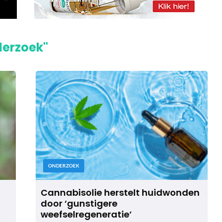
derzoek"
ONDERZOEK
Cannabisolie herstelt huidwonden
door ‘gunstigere
weefselregeneratie’