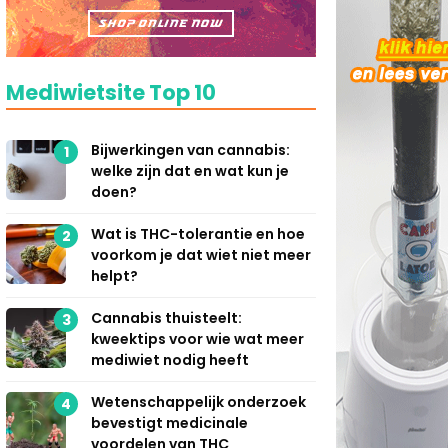
Mediwietsite Top 10
Bijwerkingen van cannabis:
1
welke zijn dat en wat kun je
doen?
Wat is THC-tolerantie en hoe
2
voorkom je dat wiet niet meer
helpt?
Cannabis thuisteelt:
3
kweektips voor wie wat meer
mediwiet nodig heeft
Wetenschappelijk onderzoek
4
bevestigt medicinale
voordelen van THC