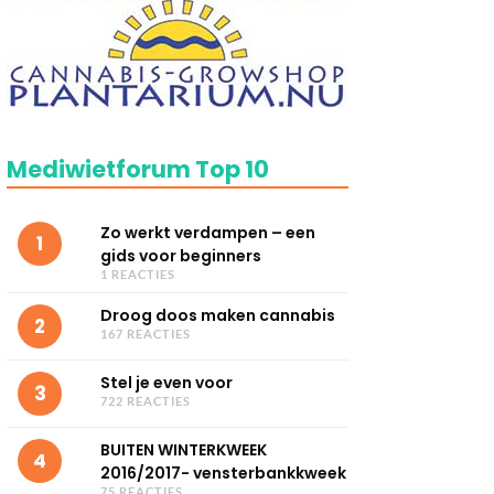
Mediwietforum Top 10
Zo werkt verdampen – een
1
gids voor beginners
1 REACTIES
Droog doos maken cannabis
2
167 REACTIES
Stel je even voor
3
722 REACTIES
BUITEN WINTERKWEEK
4
2016/2017- vensterbankkweek
75 REACTIES