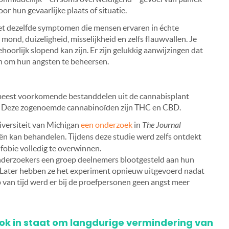
 hun gevaarlijke plaats of situatie.
et dezelfde symptomen die mensen ervaren in échte
e mond, duizeligheid, misselijkheid en zelfs flauwvallen. Je
hoorlijk slopend kan zijn. Er zijn gelukkig aanwijzingen dat
n om hun angsten te beheersen.
meest voorkomende bestanddelen uit de cannabisplant
ten. Deze zogenoemde cannabinoïden zijn THC en CBD.
versiteit van Michigan
een onderzoek
in
The Journal
ën kan behandelen. Tijdens deze studie werd zelfs ontdekt
fobie volledig te overwinnen.
nderzoekers een groep deelnemers blootgesteld aan hun
. Later hebben ze het experiment opnieuw uitgevoerd nadat
an tijd werd er bij de proefpersonen geen angst meer
k in staat om ​​langdurige vermindering van