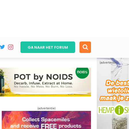
GA NAAR HET
FORUM
(advertentie)
(advertentie)