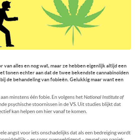
r van alles en nog wat, maar ze hebben eigenlijk altijd een
et tonen echter aan dat de twee bekendste cannabinoïden
n bij de behandeling van fobieën. Gelukkig maar want een
aan minstens één fobie. En volgens het
National Institute of
e psychische stoornissen in de VS. Uit studies blijkt dat
ctief kan helpen om hier vanaf te komen.
nele angst voor iets onschadelijks dat als een bedreiging wordt
onmiddellijk – en soms overweldigend – gevoel van paniek