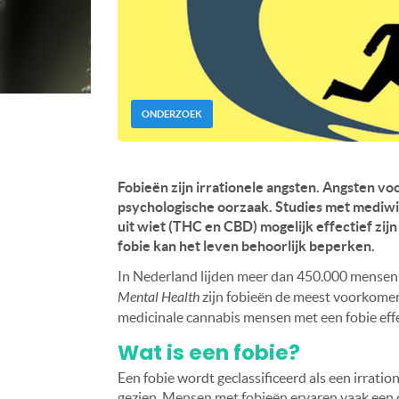
ONDERZOEK
Fobieën zijn irrationele angsten. Angsten voo
psychologische oorzaak. Studies met mediwi
uit wiet (THC en CBD) mogelijk effectief zij
fobie kan het leven behoorlijk beperken.
In Nederland lijden meer dan 450.000 mensen 
Mental Health
zijn fobieën de meest voorkomend
medicinale cannabis mensen met een fobie effe
Wat is een fobie?
Een fobie wordt geclassificeerd als een irratio
gezien. Mensen met fobieën ervaren vaak een 