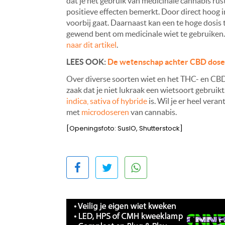
dat je het gebruik van medicinale cannabis ru
positieve effecten bemerkt. Door direct hoog in
voorbij gaat. Daarnaast kan een te hoge dosis
gewend bent om medicinale wiet te gebruiken. 
naar dit artikel
.
LEES OOK:
De wetenschap achter CBD doser
Over diverse soorten wiet en het THC- en CBD-
zaak dat je niet lukraak een wietsoort gebruik
indica, sativa of hybride
is. Wil je er heel ver
met
microdoseren
van cannabis.
[Openingsfoto: SuslO, Shutterstock]