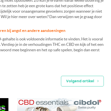
stig moet opbouwen. Zo kun je ervaren vanaf welke dosering je
 te zetten heb je een grote kans dat het positieve effect
 tijdelijk voor onaangename gevoelens zorgen wanneer je niet
Wil je hier meer over weten? Dan verwijzen we je graag door
en bij angst en andere aandoeningen
gehalte is ook voldoende informatie te vinden. Het is vooral
t. Verdiep je in de verhoudingen THC en CBD en kijk of het een
antwoord mee beginnen en het op safe spelen, begin dan eerst
Volgend artikel