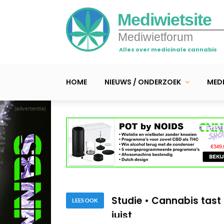
Mediwietsite
Mediwietforum
Alles over medicinale cannabis
HOME
NIEUWS / ONDERZOEK
MEDI
(advertentie)
Studie: medicinale cann
maar met bijwerkingen
THCV in wiet blijkt eff
Studie • Cannabis tast
LEES OOK
juist
Studie: medicinale cann