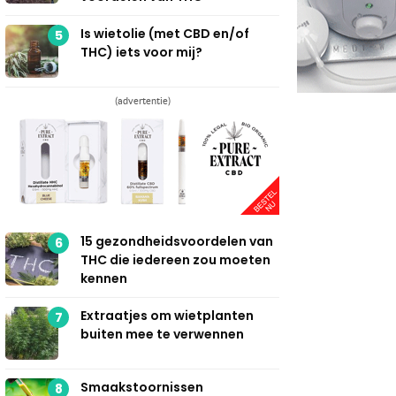
Is wietolie (met CBD en/of
5
THC) iets voor mij?
(advertentie)
15 gezondheidsvoordelen van
6
THC die iedereen zou moeten
kennen
Extraatjes om wietplanten
7
buiten mee te verwennen
Smaakstoornissen
8