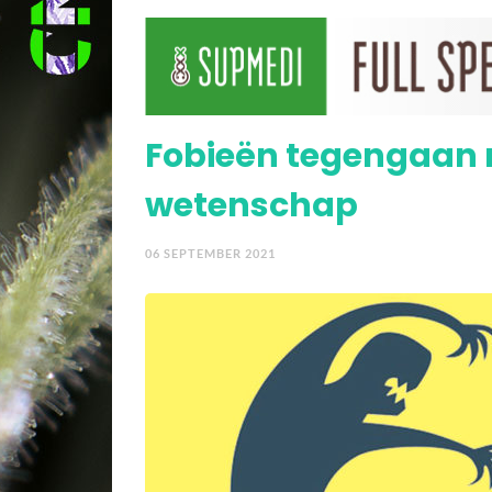
maar met bijwerkingen
THCV in wiet blijkt eff
Fobieën tegengaan m
wetenschap
06 SEPTEMBER 2021