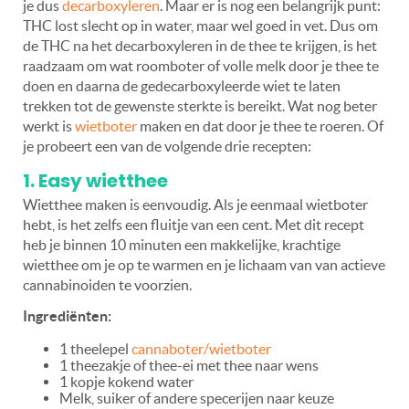
je dus
decarboxyleren
. Maar er is nog een belangrijk punt:
THC lost slecht op in water, maar wel goed in vet. Dus om
de THC na het decarboxyleren in de thee te krijgen, is het
raadzaam om wat roomboter of volle melk door je thee te
doen en daarna de gedecarboxyleerde wiet te laten
trekken tot de gewenste sterkte is bereikt. Wat nog beter
werkt is
wietboter
maken en dat door je thee te roeren. Of
je probeert een van de volgende drie recepten:
1. Easy wietthee
Wietthee maken is eenvoudig. Als je eenmaal wietboter
hebt, is het zelfs een fluitje van een cent. Met dit recept
heb je binnen 10 minuten een makkelijke, krachtige
wietthee om je op te warmen en je lichaam van van actieve
cannabinoiden te voorzien.
Ingrediënten:
1 theelepel
cannaboter/wietboter
1 theezakje of thee-ei met thee naar wens
1 kopje kokend water
Melk, suiker of andere specerijen naar keuze