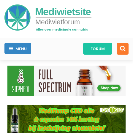
Mediwietsite
Mediwietforum
Alles over medicinale cannabis
MENU
FORUM