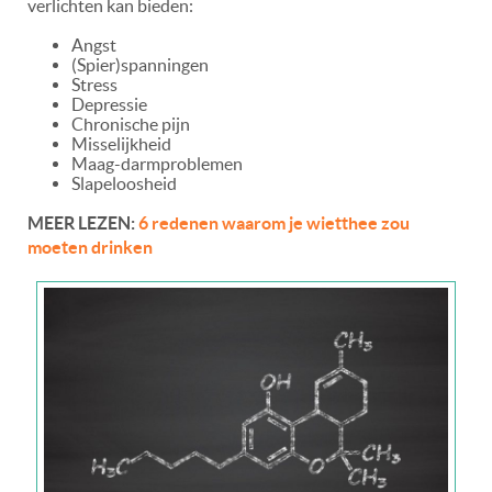
verlichten kan bieden:
Angst
(Spier)spanningen
Stress
Depressie
Chronische pijn
Misselijkheid
Maag-darmproblemen
Slapeloosheid
MEER LEZEN:
6 redenen waarom je wietthee zou
moeten drinken