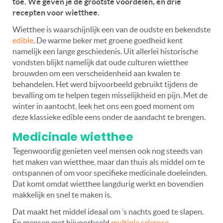
toe. We geven je de grootste voordelen, én drie
recepten voor wietthee.
Wietthee is waarschijnlijk een van de oudste en bekendste
edible
. De warme beker met groene goedheid kent
namelijk een lange geschiedenis. Uit allerlei historische
vondsten blijkt namelijk dat oude culturen wietthee
brouwden om een verscheidenheid aan kwalen te
behandelen. Het werd bijvoorbeeld gebruikt tijdens de
bevalling om te helpen tegen misselijkheid en pijn. Met de
winter in aantocht, leek het ons een goed moment om
deze klassieke edible eens onder de aandacht te brengen.
Medicinale wietthee
Tegenwoordig genieten veel mensen ook nog steeds van
het maken van wietthee, maar dan thuis als middel om te
ontspannen of om voor specifieke medicinale doeleinden.
Dat komt omdat wietthee langdurig werkt en bovendien
makkelijk en snel te maken is.
Dat maakt het middel ideaal om ’s nachts goed te slapen.
En mensen met bijvoorbeeld
multiple sclerose
,