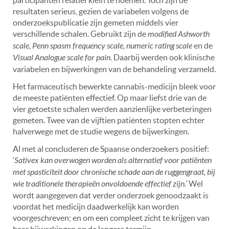
participanten relatief klein te noemen. Toch zijn de
resultaten serieus, gezien de variabelen volgens de
onderzoekspublicatie zijn gemeten middels vier
verschillende schalen. Gebruikt zijn de
modified Ashworth
scale, Penn spasm frequency scale, numeric rating scale
en de
Visual Analogue scale for pain.
Daarbij werden ook klinische
variabelen en bijwerkingen van de behandeling verzameld.
Het farmaceutisch bewerkte cannabis-medicijn bleek voor
de meeste patiënten effectief. Op maar liefst drie van de
vier getoetste schalen werden aanzienlijke verbeteringen
gemeten. Twee van de vijftien patiënten stopten echter
halverwege met de studie wegens de bijwerkingen.
Al met al concluderen de Spaanse onderzoekers positief:
‘
Sativex kan overwogen worden als alternatief voor patiënten
met spasticiteit door chronische schade aan de ruggengraat, bij
wie traditionele therapieën onvoldoende effectief zijn.’
Wel
wordt aangegeven dat verder onderzoek genoodzaakt is
voordat het medicijn daadwerkelijk kan worden
voorgeschreven; en om een compleet zicht te krijgen van