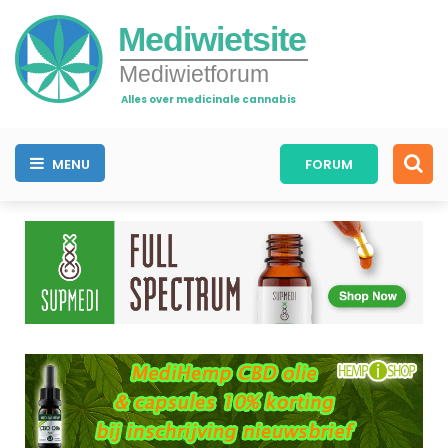
Mediwietsite
Mediwietforum
Alles over medicinale cannabis
MENU
FORUM