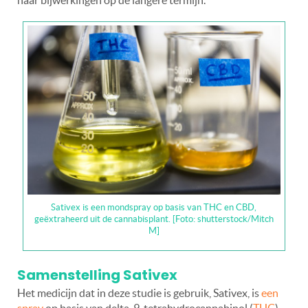
haar bijwerkingen op de langere termijn.
Sativex is een mondspray op basis van THC en CBD,
geëxtraheerd uit de cannabisplant. [Foto: shutterstock/Mitch
M]
Samenstelling Sativex
Het medicijn dat in deze studie is gebruik, Sativex, is
een
spray
op basis van delta-9-tetrahydrocannabinol (
THC
)