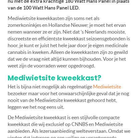
nu met de extra krachtige 180 Watt Hans Panel in plaats
van de 100 Watt Hans Panel LED.
Mediwietsite kweekkasten zijn soms net als
zomerkoninkjes en Hollandse Nieuwe; je moet het ervan
nemen wanneer ze er zijn. Niet dat ’s Neerlands mooiste,
discreetste en efficiëntste kweekkast seizoensgebonden is
hoor, je kunt er juist het hele jaar door je eigen medicinale
cannabis in kweken. Alleen de kweekkasten zijn zo gewild
dat we de vraag niet altijd kunnen bijhouden. Voor je het
weet zijn de voorraden weer opgedroogd.
Mediwietsite kweekkast?
Het is bijna niet mogelijk als regelmatige
Mediwietsite
bezoeker maar voor het onwaarschijnlijke geval dat je nog
nooit van de Mediwietsite kweekkast gehoord hebt,
leggen we het nog eens uit.
De Mediwietsite kweekkast is een stijlvolle compacte
kweekkast die wij exclusief op CNNBS en Mediwietsite
aanbieden. Als lezersaanbieding welteverstaan. Omdat we
vinden dat iedereen op een veilige en verantwoorde