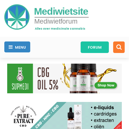
Mediwietsite
Mediwietforum
Alles over medicinale cannabis
MENU
FORUM