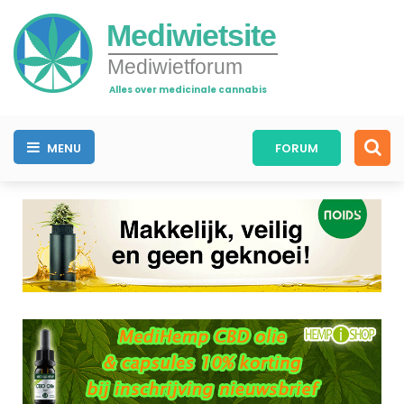
Mediwietsite
Mediwietforum
Alles over medicinale cannabis
MENU
FORUM