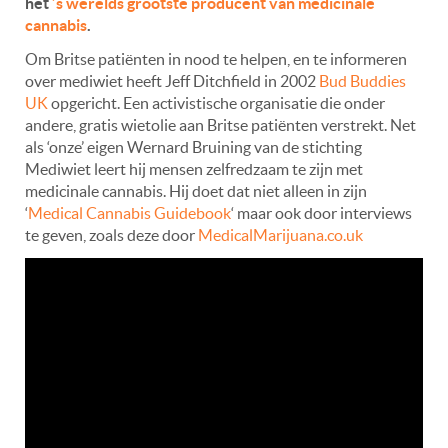
het
’s werelds grootste producent van medicinale
cannabis
.
Om Britse patiënten in nood te helpen, en te informeren
over mediwiet heeft Jeff Ditchfield in 2002
Bud Buddies
UK
opgericht. Een activistische organisatie die onder
andere, gratis wietolie aan Britse patiënten verstrekt. Net
als ‘onze’ eigen Wernard Bruining van de stichting
Mediwiet leert hij mensen zelfredzaam te zijn met
medicinale cannabis. Hij doet dat niet alleen in zijn
‘
Medical Cannabis Guidebook
‘ maar ook door interviews
te geven, zoals deze door
MedicalMarijuana.co.uk