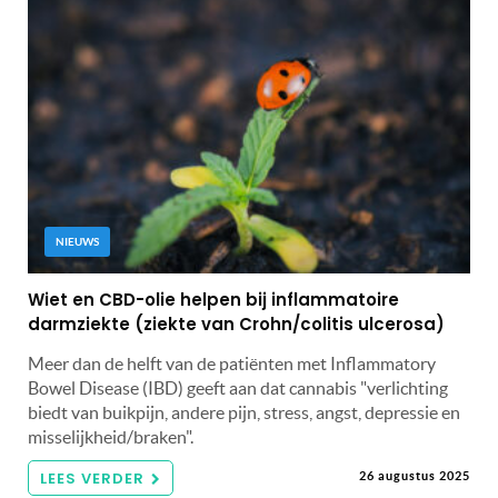
NIEUWS
Wiet en CBD-olie helpen bij inflammatoire
darmziekte (ziekte van Crohn/colitis ulcerosa)
Meer dan de helft van de patiënten met Inflammatory
Bowel Disease (IBD) geeft aan dat cannabis "verlichting
biedt van buikpijn, andere pijn, stress, angst, depressie en
misselijkheid/braken".
LEES VERDER
26 augustus 2025