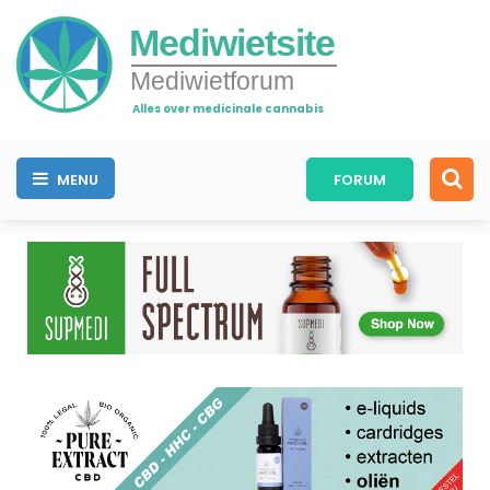
Mediwietsite
Mediwietforum
Alles over medicinale cannabis
MENU
FORUM