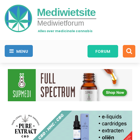
Mediwietsite
Mediwietforum
Alles over medicinale cannabis
MENU
FORUM