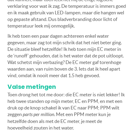
verklaring voor wat ik zag. De temperatuur is immers goed
en ik maak gebruik van LED-lampen, maar die hangen wel
op gepaste afstand. Dus bladverbranding door licht of
temperatuur leek mij onmogelijk.
Ik heb toen een paar dagen achtereen enkel water
gegeven, maar zag tot mijn schrik dat het niet beter ging.
De situatie bleef hetzelfde! Ik heb toen mijn EC meter in
de ‘runoff’ gehouden, dat is het water dat de pot uitloopt.
Wat schetst mijn verbazing? De EC meter gaf torenhoge
waarden aan, van ruim boven de 3. Iets dat ik heel apart
vind, omdat ik nooit meer dat 1.5 heb gevoed.
Valse metingen
Toen drong het tot me door: die EC meter is niet lekker! Ik
heb twee standen op mijn meter, EC en PPM, en met een
druk op de knop schakel ik van EC naar PPM; PPM wilt
zeggen
parts per million
. Met een PPM meter kun je
hetzelfde doen als met de EC meter, je meet de
hoeveelheid zouten in het water.