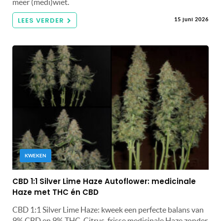
meer (medi)wiet.
LEES VERDER
15 juni 2026
KWEKEN
CBD 1:1 Silver Lime Haze Autoflower: medicinale
Haze met THC én CBD
CBD 1:1 Silver Lime Haze: kweek een perfecte balans van
9% CBD en 9% THC. Citrus-frisse medicinale Haze zonder