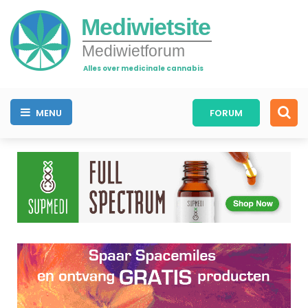
Mediwietsite
Mediwietforum
Alles over medicinale cannabis
MENU
FORUM