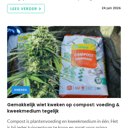
LEES VERDER
24 juli 2026
KWEKEN
Gemakkelijk wiet kweken op compost: voeding &
kweekmedium tegelijk
Compost is plantenvoeding en kweekmedium in één. Het
is bij ieder tuincentrum te koop en zorgt voor prima