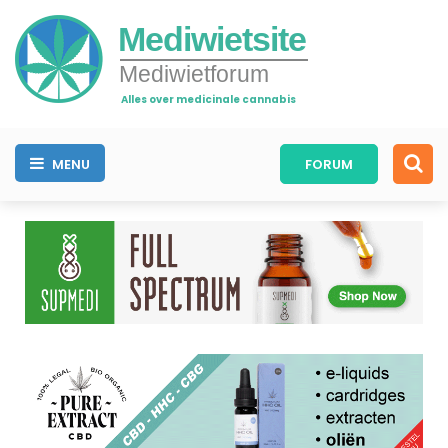
Mediwietsite
Mediwietforum
Alles over medicinale cannabis
MENU
FORUM