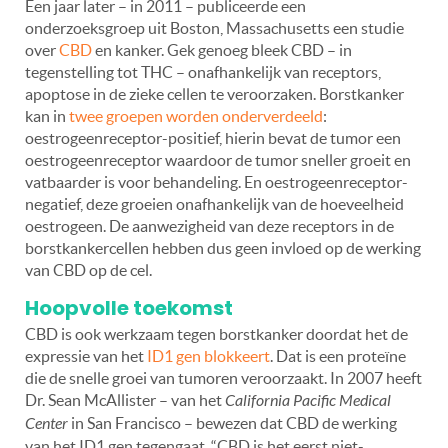
Een jaar later – in 2011 – publiceerde een
onderzoeksgroep uit Boston, Massachusetts een studie
over
CBD
en kanker. Gek genoeg bleek CBD – in
tegenstelling tot THC – onafhankelijk van receptors,
apoptose in de zieke cellen te veroorzaken. Borstkanker
kan in
twee groepen worden onderverdeeld
:
oestrogeenreceptor-positief, hierin bevat de tumor een
oestrogeenreceptor waardoor de tumor sneller groeit en
vatbaarder is voor behandeling. En oestrogeenreceptor-
negatief, deze groeien onafhankelijk van de hoeveelheid
oestrogeen. De aanwezigheid van deze receptors in de
borstkankercellen hebben dus geen invloed op de werking
van CBD op de cel.
Hoopvolle toekomst
CBD is ook werkzaam tegen borstkanker doordat het de
expressie van het
ID1 gen blokkeert
. Dat is een proteïne
die de snelle groei van tumoren veroorzaakt. In 2007 heeft
Dr. Sean McAllister – van het
California Pacific Medical
Center
in San Francisco – bewezen dat CBD de werking
van het ID1 gen tegengaat. “CBD is het eerst niet-