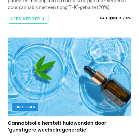
patiënten met angsten en chronische pijn flink verbetert
door cannabis met een hoog THC-gehalte (20%).
LEES VERDER
04 augustus 2026
ONDERZOEK
Cannabisolie herstelt huidwonden door
‘gunstigere weefselregeneratie’