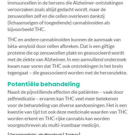
immuuncellen in de hersens die Alzheimer-ontstekingen
veroorzaken zoals altijd gedacht wordt, maar de
zenuwcellen zelf en die cellen overleven dankzij
(lichaamseigen of toegediende) cannabinoïden als
bijvoorbeeld THC.
THC en andere cannabinoïden kunnen de aanmaak van
bèta-amyloïd door cellen afbreken. Dat is een giftige
proteïne die op zenuwcellen plakt en geassocieerd wordt
met de ziekte van Alzheimer. In een aanvullend onderzoek
kwam naar voren dat THC ook ontstekingen in het brein
tegengaat – die geassocieerd worden met de hersenziekte.
Potentiële behandeling
Naast de pijnstillende effecten die patiënten – vaak door
zelfmedicatie – ervaren kan THC veel meer betekenen
voor de behandeling van diverse aandoeningen. Het is een
kwestie van tijd tot ook deze medicinale waarden van THC
worden erkent en THC-rijke cannabis kan worden
voorgeschreven als multi-inzetbaar medicijn.
[Openingsfoto: shutterstock/ Zerbor]