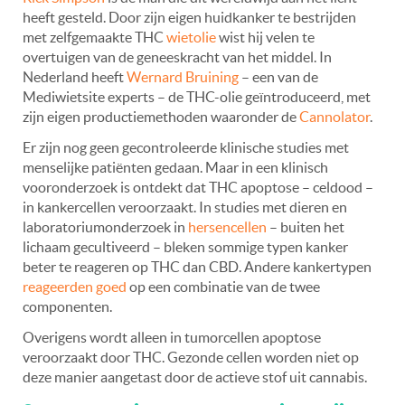
heeft gesteld. Door zijn eigen huidkanker te bestrijden
met zelfgemaakte THC
wietolie
wist hij velen te
overtuigen van de geneeskracht van het middel. In
Nederland heeft
Wernard Bruining
– een van de
Mediwietsite experts – de THC-olie geïntroduceerd, met
zijn eigen productiemethoden waaronder de
Cannolator
.
Er zijn nog geen gecontroleerde klinische studies met
menselijke patiënten gedaan. Maar in een klinisch
vooronderzoek is ontdekt dat THC apoptose – celdood –
in kankercellen veroorzaakt. In studies met dieren en
laboratoriumonderzoek in
hersencellen
– buiten het
lichaam gecultiveerd – bleken sommige typen kanker
beter te reageren op THC dan CBD. Andere kankertypen
reageerden goed
op een combinatie van de twee
componenten.
Overigens wordt alleen in tumorcellen apoptose
veroorzaakt door THC. Gezonde cellen worden niet op
deze manier aangetast door de actieve stof uit cannabis.