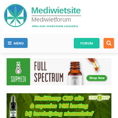
Mediwietsite
Mediwietforum
Alles over medicinale cannabis
MENU
FORUM