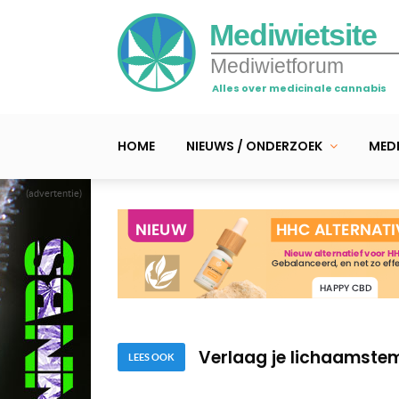
Mediwietsite
Mediwietforum
Alles over medicinale cannabis
HOME
NIEUWS / ONDERZOEK
MEDI
(advertentie)
Opmerkelijk: THC effec
Binnenkort hersenschu
Verlaag je lichaamste
Opmerkelijk: THC effec
LEES OOK