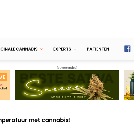
CINALE CANNABIS
EXPERTS
PATIËNTEN
(advertenties)
tiever dan CBD tegen epilepsie?
dding behandelen met CBD-pil?
mperatuur met cannabis!
tiever dan CBD tegen epilepsie?