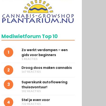
Mediwietforum Top 10
Zo werkt verdampen – een
1
gids voor beginners
1 REACTIES
Droog doos maken cannabis
2
167 REACTIES
Superskunk autoflowering
3
thuisavontuur!
182 REACTIES
Stel je even voor
4
722 REACTIES