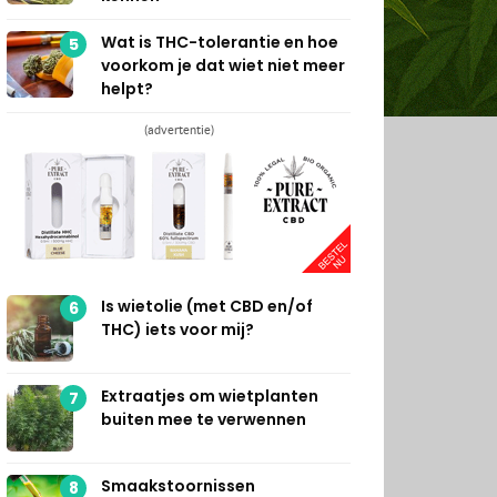
Wat is THC-tolerantie en hoe
5
voorkom je dat wiet niet meer
helpt?
(advertentie)
Is wietolie (met CBD en/of
6
THC) iets voor mij?
Extraatjes om wietplanten
7
buiten mee te verwennen
Smaakstoornissen
8