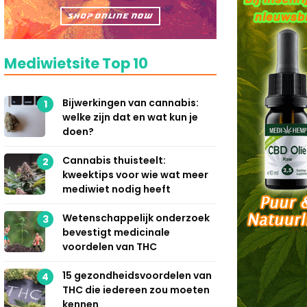
Mediwietsite Top 10
Bijwerkingen van cannabis:
1
welke zijn dat en wat kun je
doen?
Cannabis thuisteelt:
2
kweektips voor wie wat meer
mediwiet nodig heeft
Wetenschappelijk onderzoek
3
bevestigt medicinale
voordelen van THC
15 gezondheidsvoordelen van
4
THC die iedereen zou moeten
kennen