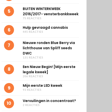
BUITEN WINTERKWEEK
5
2016/2017- vensterbankkweek
75 REACTIES
Hulp gevraagd cannabis
6
445 REACTIES
Nieuwe ronden Blue Berry via
7
lichthouse van Spliff seeds
DWC
131 REACTIES
Een Nieuw Begin! [Mijn eerste
8
legale kweek]
206 REACTIES
Mijn eerste LED kweek
9
93 REACTIES
Vervuilingen in concentraat?
10
2 REACTIES