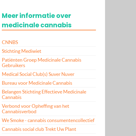
Meer informatie over
medicinale cannabis
CNNBS
Stichting Mediwiet
Patiënten Groep Medicinale Cannabis
Gebruikers
Medical Social Club(s) Suver Nuver
Bureau voor Medicinale Cannabis
Belangen Stichting Effectieve Medicinale
Cannabis
Verbond voor Opheffing van het
Cannabisverbod
We Smoke - cannabis consumentencollectief
Cannabis social club Trekt Uw Plant