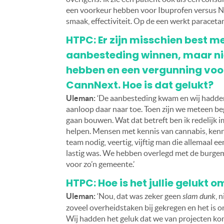
een voorkeur hebben voor Ibuprofen versus Neu
smaak, effectiviteit. Op de een werkt paraceta
HTPC: Er zijn misschien best 
aanbesteding winnen, maar niet
hebben en een vergunning voo
CannNext. Hoe is dat gelukt?
Uleman:
‘De aanbesteding kwam en wij hadden
aanloop daar naar toe. Toen zijn we meteen b
gaan bouwen. Wat dat betreft ben ik redelijk im
helpen. Mensen met kennis van cannabis, kenni
team nodig, veertig, vijftig man die allemaal e
lastig was. We hebben overlegd met de burgemee
voor zo’n gemeente.’
HTPC: Hoe is het jullie gelukt 
Uleman:
‘Nou, dat was zeker geen
slam dunk
, 
zoveel overheidstaken bij gekregen en het is on
Wij hadden het geluk dat we van projecten ko