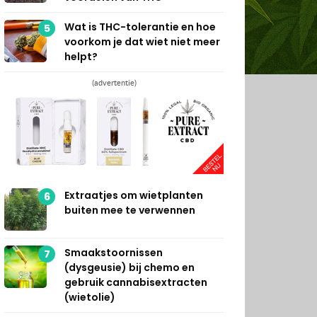
Wat is THC-tolerantie en hoe
5
voorkom je dat wiet niet meer
helpt?
(advertentie)
Extraatjes om wietplanten
6
buiten mee te verwennen
Smaakstoornissen
7
(dysgeusie) bij chemo en
gebruik cannabisextracten
(wietolie)