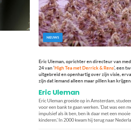
NIEUWS
Eric Uleman, oprichter en directeur van med
24 van ‘
High Tea met Derrick & Rens
’, een t
uitgebreid en openhartig over zijn visie, er
zijn dat iemand alleen maar pillen kan krijgen,
Eric Uleman
Eric Uleman groeide op in Amsterdam, studeer
voor een bank te gaan werken. ‘Dat was een moo
impulsief als ik ben, ben ik daar met een moo
kinderen.’ In 2000 kwam hij terug naar Nederl