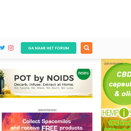
GA NAAR HET
FORUM
(advertentie)
(advertentie)