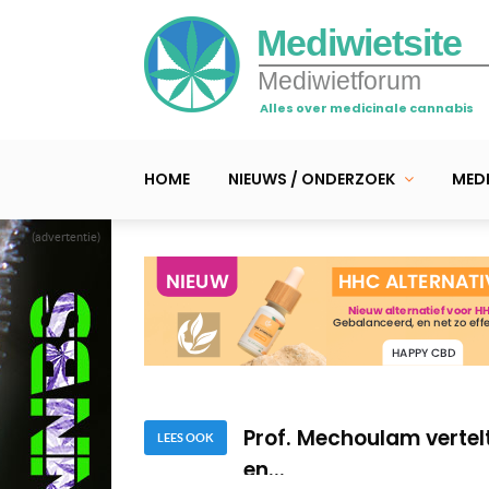
Mediwietsite
Mediwietforum
Alles over medicinale cannabis
HOME
NIEUWS / ONDERZOEK
MEDI
(advertentie)
Belgische studie • Mo
reguliere producten
Europese Commissie: ‘C
Prof. Mechoulam vertel
LEES OOK
en...
Belgische studie • Mo