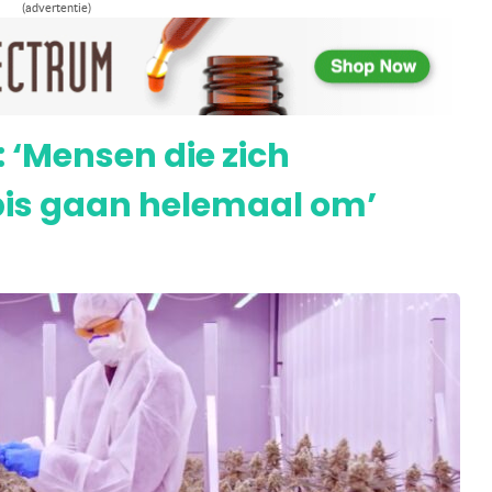
(advertentie)
BD uit hennep is een verdovend middel’
 ‘Mensen die zich
bis gaan helemaal om’