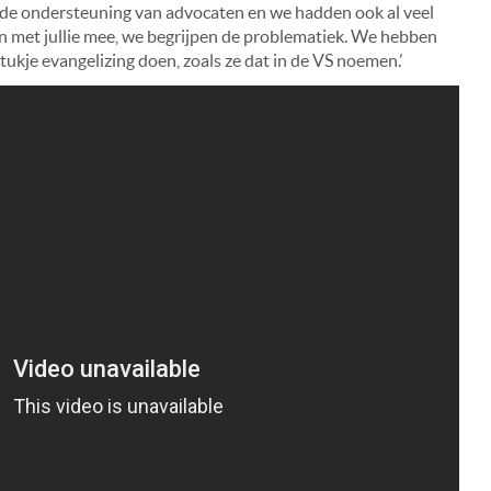
ede ondersteuning van advocaten en we hadden ook al veel
 met jullie mee, we begrijpen de problematiek. We hebben
ukje evangelizing doen, zoals ze dat in de VS noemen.’