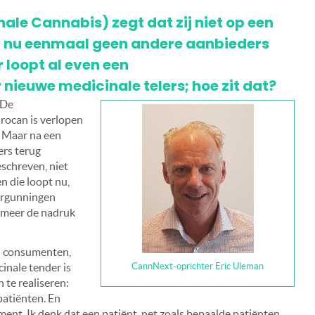
le Cannabis) zegt dat zij niet op een
er nu eenmaal geen andere aanbieders
r loopt al even een
ieuwe medicinale telers; hoe zit dat?
 De
rocan is verlopen
. Maar na een
ers terug
eschreven, niet
en die loopt nu,
vergunningen
t meer de nadruk
ij consumenten,
cinale tender is
CannNext-oprichter Eric Uleman
 te realiseren:
atiënten. En
ument. Ik denk dat een patiënt, net zoals bepaalde patiënten