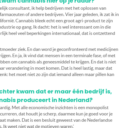
 kwam cannabis hier op je radar?
ijk consultant, ik help bedrijven met het oplossen van
farmaceuten of andere bedrijven. Vier jaar geleden, ik zat ik in
lifornië. Cannabis bleek echt een groot agri-product te zijn
strie op gang. Ik dacht: het is wel interessant om in die
lijk heel veel beperkingen internationaal, dat is ontzettend
moeder ziek. En dan word je geconfronteerd met medicijnen
jgen. En ja, ik vind dat mensen in een terminale fase, of met
ben om cannabis als geneesmiddel te krijgen. En dat is niet
daar verandering in moet komen. Dat is heel lastig, maar dat
denk: het moet niet zo zijn dat iemand alleen maar pillen kan
achter kwam dat er maar één bedrijf is,
nabis produceert in Nederland?
aardig. Met alle economische inzichten is een monopolist
urreren, dat houdt je scherp, daarmee kun je goed voor je
gaat maken. Dat is een besluit geweest van de Nederlandse
s. Ik weet niet wat de motieven waren.’