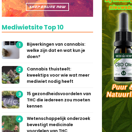
Mediwietsite Top 10
Bijwerkingen van cannabis:
1
welke zijn dat en wat kun je
doen?
Cannabis thuisteelt:
2
kweektips voor wie wat meer
mediwiet nodig heeft
15 gezondheidsvoordelen van
3
THC die iedereen zou moeten
kennen
Wetenschappelijk onderzoek
4
bevestigt medicinale
voordelen van THC