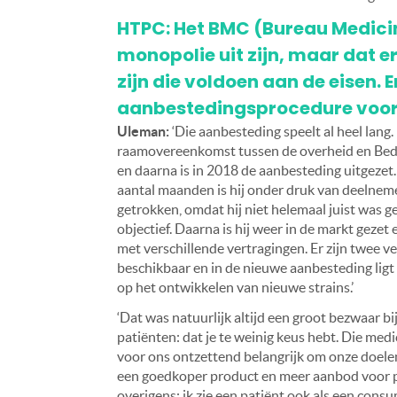
HTPC: Het BMC (Bureau Medicina
monopolie uit zijn, maar dat 
zijn die voldoen aan de eisen. E
aanbestedingsprocedure voor n
Uleman:
‘Die aanbesteding speelt al heel lang.
raamovereenkomst tussen de overheid en Bed
en daarna is in 2018 de aanbesteding uitgezet
aantal maanden is hij onder druk van deelnem
getrokken, omdat hij niet helemaal juist was g
objectief. Daarna is hij weer in de markt gezet 
met verschillende vertragingen. Er zijn twee 
beschikbaar en in de nieuwe aanbesteding lig
op het ontwikkelen van nieuwe strains.’
‘Dat was natuurlijk altijd een groot bezwaar b
patiënten: dat je te weinig keus hebt. Die medi
voor ons ontzettend belangrijk om onze doelen
een goedkoper product en meer aanbod voor p
overigens: ik zie een patiënt ook als een cons