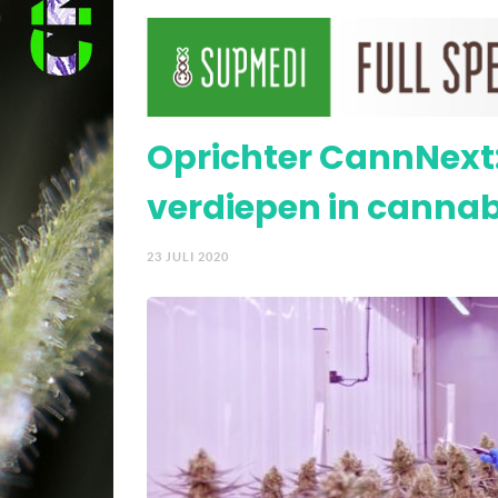
reguliere producten
Europese Commissie: ‘C
Oprichter CannNext:
verdiepen in canna
23 JULI 2020