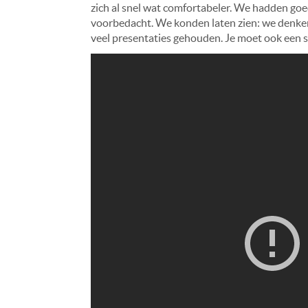
zich al snel wat comfortabeler. We hadden go
voorbedacht. We konden laten zien: we denken
veel presentaties gehouden. Je moet ook een st