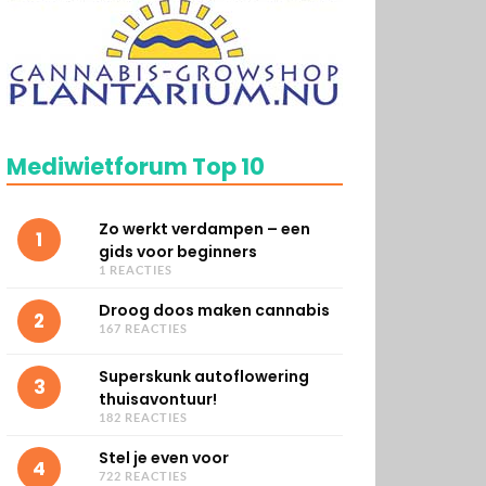
Mediwietforum Top 10
Zo werkt verdampen – een
1
gids voor beginners
1 REACTIES
Droog doos maken cannabis
2
167 REACTIES
Superskunk autoflowering
3
thuisavontuur!
182 REACTIES
Stel je even voor
4
722 REACTIES