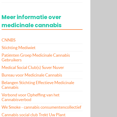
Meer informatie over
medicinale cannabis
CNNBS
Stichting Mediwiet
Patiënten Groep Medicinale Cannabis
Gebruikers
Medical Social Club(s) Suver Nuver
Bureau voor Medicinale Cannabis
Belangen Stichting Effectieve Medicinale
Cannabis
Verbond voor Opheffing van het
Cannabisverbod
We Smoke - cannabis consumentencollectief
Cannabis social club Trekt Uw Plant