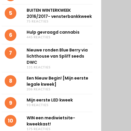
BUITEN WINTERKWEEK
5
2016/2017- vensterbankkweek
75 REACTIES
Hulp gevraagd cannabis
6
445 REACTIES
Nieuwe ronden Blue Berry via
7
lichthouse van Spliff seeds
DWC
131 REACTIES
Een Nieuw Begin! [Mijn eerste
8
legale kweek]
206 REACTIES
Mijn eerste LED kweek
9
93 REACTIES
WIN een mediwietsite-
10
kweekkast!
175 REACTIES