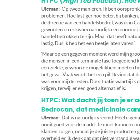
HTPC (
High Tea Podcast
): Hoe
Uleman:
‘Op twee manieren. Ik ben oorspronkel
problemen. Hoe lastiger hoe beter, bij banken, 
de directie van een handelsbedrijf, was ik in Ca
geworden en er kwam natuurlijk een enorme indu
handel betrokken te zijn. Maar dat heeft natuur
lastig. Dus ik heb het een beetje laten varen.’
‘Maar op een gegeven moment werd mijn groot
die mensen in een terminale fase toegediend kri
een ziekte, gewoon de mogelijkheid moeten heb
het geval. Vaak wordt het een pil. Ik vind dat 
was voor mij de reden. Die situatie waarbij ik 
krijgen, terwijl er een goed alternatief is.’
HTPC: Wat dacht jij toen je er 
Bedrocan, dat medicinale can
Uleman:
‘Dat is natuurlijk vreemd. Heel eigen
nooit goed voor de markt. Je moet kunnen conc
klanten zorgen, omdat je de juiste producten 
overheid en ik denk dat dat niet verstandig wa