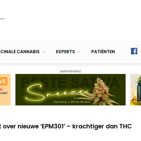
CINALE CANNABIS
EXPERTS
PATIËNTEN
(advertenties)
ndwater met CBD/CBG effectiever dan
BD uit hennep is een verdovend middel’
t over nieuwe ‘EPM301’ – krachtiger dan THC
ndwater met CBD/CBG effectiever dan