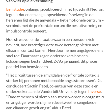
van wiet op die verbinding.
Een studie
, onlangs gepubliceerd in het tijdschrift Neuron,
legt uit dat er een angst opwekkende ‘snelweg’ in de
hersenen ligt die de amygdala – het emotionele centrum –
verbindt met de prefrontale cortex die besluitvorming en
impulscontrole beheert.
Hoe stressvoller de situatie waarin een persoon zich
bevindt, hoe krachtiger deze twee hersengebieden met
elkaar in contact komen. Hierdoor nemen angstgevoelens
snel toe. Daarnaast zagen onderzoekers hoe een
lichaamseigen bestanddeel, 2-AG genaamd, dit proces
positief kan beïnvloeden.
“Het circuit tussen de amygdala en de frontale cortex is
sterker bij personen met bepaalde angststoornissen”. Dit
concludeert Sachin Patel, co-auteur van deze studie en
onderzoeker aan de Vanderbilt University tegen
Inverse
.
“Omdat mensen of dieren aan stress worden blootgesteld
en angstiger worden, lijmen deze twee hersengebieden
aan elkaar en groeit angst”, aldus Patel.