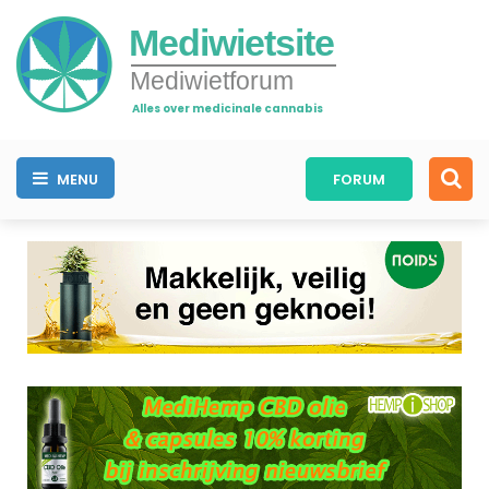
Mediwietsite
Mediwietforum
Alles over medicinale cannabis
MENU
FORUM