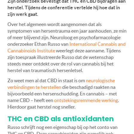
Zijn onderzoek bevestigt dat THC en CBD bijdragen aan
herstel. Tijdens de conferentie vertelde hij hoe dat in
zijn werk gaat.
Over het algemeen wordt aangenomen dat als
symptomen van hersentrauma een jaar aanhouden, ze min
of meer blijvend zijn. Neuroloog en psychofarmacologie
onderzoeker Ethan Russo van
International Cannabis and
Cannabinoids Institute
weerlegt deze aanname. Tijdens
zijn toespraak illustreerde Russo dat de wetenschap
steeds meer ontdekt over de rol van cannabis bij het
herstel van traumatisch hersenletsel.
Zo weet men al dat CBD in staat is om
neurologische
verbindingen te herstellen
die beschadigd raakten na
bijvoorbeeld een hersenschudding. En cannabis – met
name CBD – heeft een
ontstekingsremmende werking
.
Hierdoor gaat herstel nog sneller.
THC en CBD als antioxidanten
Russo schrijft nog een eigenschap bij op het conto van
THC en CBD. Deze cannabinoïden zijn namelijk ook