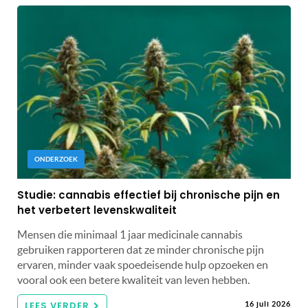
ONDERZOEK
Studie: cannabis effectief bij chronische pijn en
het verbetert levenskwaliteit
Mensen die minimaal 1 jaar medicinale cannabis
gebruiken rapporteren dat ze minder chronische pijn
ervaren, minder vaak spoedeisende hulp opzoeken en
vooral ook een betere kwaliteit van leven hebben.
LEES VERDER
16 juli 2026