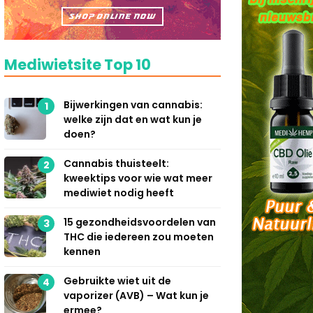
Mediwietsite Top 10
Bijwerkingen van cannabis:
1
welke zijn dat en wat kun je
doen?
Cannabis thuisteelt:
2
kweektips voor wie wat meer
mediwiet nodig heeft
15 gezondheidsvoordelen van
3
THC die iedereen zou moeten
kennen
Gebruikte wiet uit de
4
vaporizer (AVB) – Wat kun je
ermee?