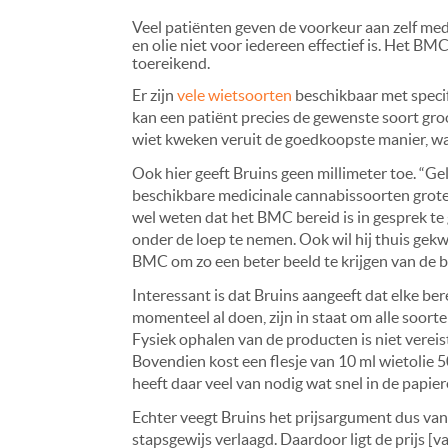
Veel patiënten geven de voorkeur aan zelf me
en olie niet voor iedereen effectief is. Het BMC
toereikend.
Er zijn
vele wietsoorten
beschikbaar met speci
kan een patiënt precies de gewenste soort groo
wiet kweken veruit de goedkoopste manier, wa
Ook hier geeft Bruins geen millimeter toe. “Ge
beschikbare medicinale cannabissoorten groten
wel weten dat het BMC bereid is in gesprek t
onder de loep te nemen. Ook wil hij thuis gek
BMC om zo een beter beeld te krijgen van de b
Interessant is dat Bruins aangeeft dat elke b
momenteel al doen, zijn in staat om alle soor
Fysiek ophalen van de producten is niet vereist
Bovendien kost een flesje van 10 ml wietolie 50
heeft daar veel van nodig wat snel in de papier
Echter veegt Bruins het prijsargument dus van
stapsgewijs verlaagd. Daardoor ligt de prijs [va