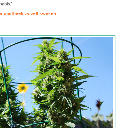
abis.”
s. apotheek vs. zelf kweken