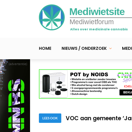
Mediwietsite
Mediwietforum
Alles over medicinale cannabis
HOME
NIEUWS / ONDERZOEK
MEDI
(advertentie)
Noah (10) uit Wateringe
Thuiskweek van 6 wietp
VOC aan gemeente ‘Jan 
LEES OOK
Noah (10) uit Wateringe