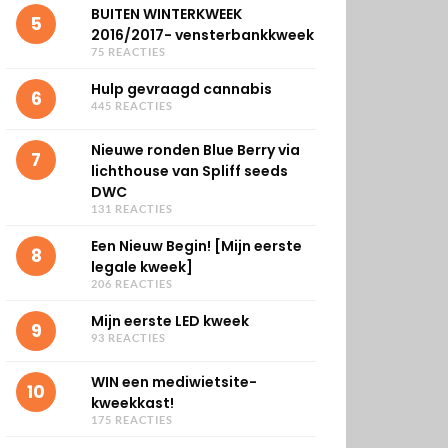
BUITEN WINTERKWEEK
5
2016/2017- vensterbankkweek
75 REACTIES
Hulp gevraagd cannabis
6
445 REACTIES
Nieuwe ronden Blue Berry via
7
lichthouse van Spliff seeds
DWC
131 REACTIES
Een Nieuw Begin! [Mijn eerste
8
legale kweek]
206 REACTIES
Mijn eerste LED kweek
9
93 REACTIES
WIN een mediwietsite-
10
kweekkast!
175 REACTIES