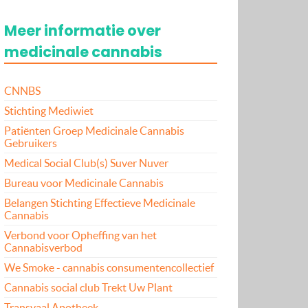
Meer informatie over
medicinale cannabis
CNNBS
Stichting Mediwiet
Patiënten Groep Medicinale Cannabis
Gebruikers
Medical Social Club(s) Suver Nuver
Bureau voor Medicinale Cannabis
Belangen Stichting Effectieve Medicinale
Cannabis
Verbond voor Opheffing van het
Cannabisverbod
We Smoke - cannabis consumentencollectief
Cannabis social club Trekt Uw Plant
Transvaal Apotheek