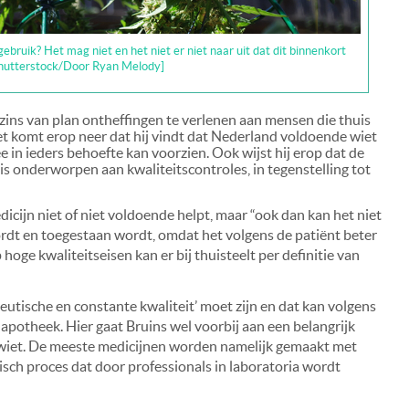
ebruik? Het mag niet en het niet er niet naar uit dat dit binnenkort
Shutterstock/Door Ryan Melody]
ins van plan ontheffingen te verlenen aan mensen die thuis
t komt erop neer dat hij vindt dat Nederland voldoende wiet
in ieders behoefte kan voorzien. Ook wijst hij erop dat de
is onderworpen aan kwaliteitscontroles, in tegenstelling tot
cijn niet of niet voldoende helpt, maar “ook dan kan het niet
rdt en toegestaan wordt, omdat het volgens de patiënt beter
p hoge kwaliteitseisen kan er bij thuisteelt per definitie van
eutische en constante kwaliteit’ moet zijn en dat kan volgens
 apotheek. Hier gaat Bruins wel voorbij aan een belangrijk
 wiet. De meeste medicijnen worden namelijk gemaakt met
isch proces dat door professionals in laboratoria wordt