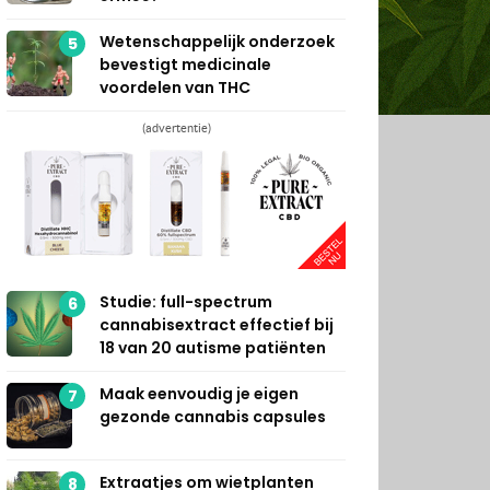
Wetenschappelijk onderzoek
5
bevestigt medicinale
voordelen van THC
(advertentie)
Studie: full-spectrum
6
cannabisextract effectief bij
18 van 20 autisme patiënten
Maak eenvoudig je eigen
7
gezonde cannabis capsules
Extraatjes om wietplanten
8