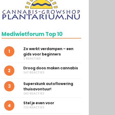
Mediwietforum Top 10
Zo werkt verdampen – een
1
gids voor beginners
1 REACTIES
Droog doos maken cannabis
2
167 REACTIES
Superskunk autoflowering
3
thuisavontuur!
182 REACTIES
Stel je even voor
4
722 REACTIES