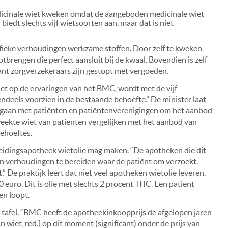
dicinale wiet kweken omdat de aangeboden medicinale wiet
 biedt slechts vijf wietsoorten aan, maar dat is niet
fieke verhoudingen werkzame stoffen. Door zelf te kweken
tbrengen die perfect aansluit bij de kwaal. Bovendien is zelf
nt zorgverzekeraars zijn gestopt met vergoeden.
let op de ervaringen van het BMC, wordt met de vijf
deels voorzien in de bestaande behoefte.” De minister laat
e gaan met patiënten en patiëntenverenigingen om het aanbod
weekte wiet van patiënten vergelijken met het aanbod van
ehoeftes.
ereidingsapotheek wietolie mag maken. “De apotheken die dit
ten verhoudingen te bereiden waar de patiënt om verzoekt.
.” De praktijk leert dat niet veel apotheken wietolie leveren.
 euro. Dit is olie met slechts 2 procent THC. Een patiënt
en loopt.
 tafel. “BMC heeft de apotheekinkoopprijs de afgelopen jaren
n wiet, red.] op dit moment (significant) onder de prijs van