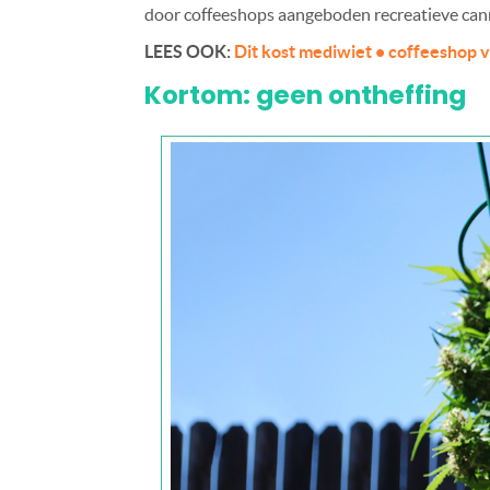
door coffeeshops aangeboden recreatieve cann
LEES OOK:
Dit kost mediwiet • coffeeshop v
Kortom: geen ontheffing