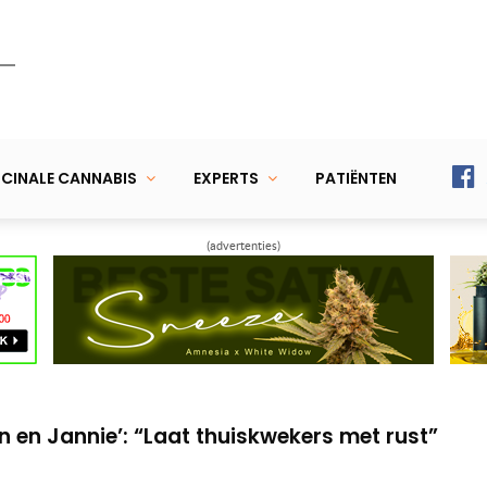
CINALE CANNABIS
EXPERTS
PATIËNTEN
(advertenties)
n krijgt wietolie toch vergoed
lanten binnenkort legaal in Thailand
en Jannie’: “Laat thuiskwekers met rust”
n krijgt wietolie toch vergoed