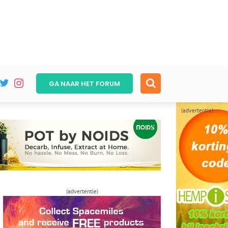
GA NAAR HET
FORUM
(advertentie)
(advertentie)