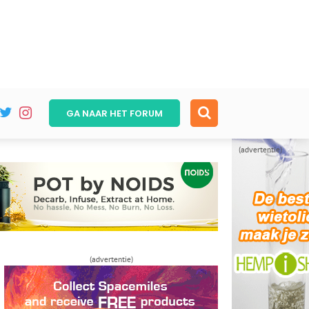
GA NAAR HET
FORUM
(advertentie)
(advertentie)