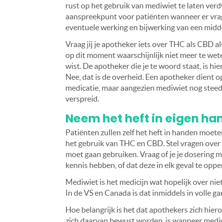
rust op het gebruik van mediwiet te laten verdw
aanspreekpunt voor patiënten wanneer er vrag
eventuele werking en bijwerking van een midde
Vraag jij je apotheker iets over THC als CBD als
op dit moment waarschijnlijk niet meer te wet
wist. De apotheker die je te woord staat, is hie
Nee, dat is de overheid. Een apotheker dient o
medicatie, maar aangezien mediwiet nog steeds 
verspreid.
Neem het heft in eigen ha
Patiënten zullen zelf het heft in handen moet
het gebruik van THC en CBD. Stel vragen over 
moet gaan gebruiken. Vraag of je je dosering m
kennis hebben, of dat deze in elk geval te opper
Mediwiet is het medicijn wat hopelijk over niet 
In de VS en Canada is dat inmiddels in volle ga
Hoe belangrijk is het dat apothekers zich hier
zich daarvan bewust worden, is wanneer mediw