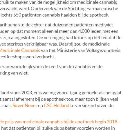
gebruik te maken van de mogelijkheid om medicinale cannabis
 verwacht werd. Onderzoek van de Stichting Farmaceutische
slechts 550 patiënten cannabis haalden bij de apotheek.
arihuana stelde echter dat duizenden patiënten mediwiet
zouden op dat moment alleen al meer dan 4.000 leden met een
zijn aangesloten. De vereniging had kritiek op het feit dat de
wee sterktes verkrijgbaar was. Daarbij zou de medicinale
Medicinale Cannabis
van het Ministerie van Volksgezondheid
de coffeeshops werd verkocht.
erantwoordelijk voor de teelt van de cannabis en de
king van wiet.
land sinds 2003, er is weinig vooruitgang geboekt als het gaat
aantal afnemers bij de apotheek toe, maar toch blijken veel
 zoals
Suver Nuver
en
CSC Holland
te verkiezen boven de
s de prijs van medicinale cannabis bij de apotheek begin 2018
is het dat patiënten bij zulke clubs beter voorzien worden in