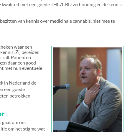
e kwaliteit met een goede THC/CBD verhouding én de kennis
bezitten van kennis over medicinale cannabis, niet mee te
otheken waar een
kennis. Zij bereiden
 zalf. Patiënten
jgen daar een goed
cht met hun eventuele
ek in Nederland de
en een goede
oeten betrokken
er
t gaat om ons
sitie om het stigma wat