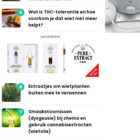
Wat is THC-tolerantie en hoe
5
voorkom je dat wiet niet meer
helpt?
(advertentie)
Extraatjes om wietplanten
6
buiten mee te verwennen
Smaakstoornissen
7
(dysgeusie) bij chemo en
gebruik cannabisextracten
(wietolie)