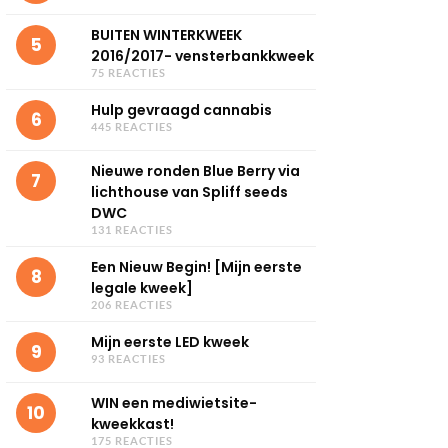
BUITEN WINTERKWEEK
5
2016/2017- vensterbankkweek
75 REACTIES
Hulp gevraagd cannabis
6
445 REACTIES
Nieuwe ronden Blue Berry via
7
lichthouse van Spliff seeds
DWC
131 REACTIES
Een Nieuw Begin! [Mijn eerste
8
legale kweek]
206 REACTIES
Mijn eerste LED kweek
9
93 REACTIES
WIN een mediwietsite-
10
kweekkast!
175 REACTIES