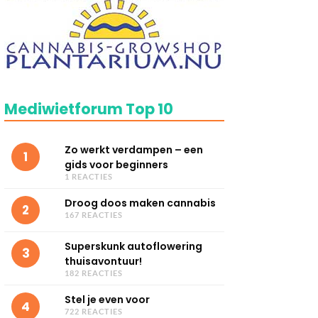
Mediwietforum Top 10
Zo werkt verdampen – een
1
gids voor beginners
1 REACTIES
Droog doos maken cannabis
2
167 REACTIES
Superskunk autoflowering
3
thuisavontuur!
182 REACTIES
Stel je even voor
4
722 REACTIES