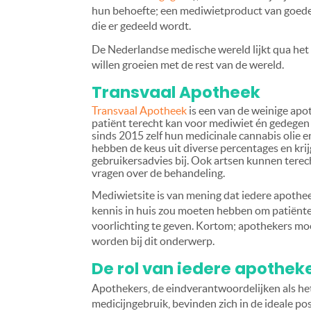
hun behoefte; een mediwietproduct van goed
die er gedeeld wordt.
De Nederlandse medische wereld lijkt qua het 
willen groeien met de rest van de wereld.
Transvaal Apotheek
Transvaal Apotheek
is een van de weinige ap
patiënt terecht kan voor mediwiet én gedegen 
sinds 2015 zelf hun medicinale cannabis olie en
hebben de keus uit diverse percentages en kri
gebruikersadvies bij. Ook artsen kunnen tere
vragen over de behandeling.
Mediwietsite is van mening dat iedere apothe
kennis in huis zou moeten hebben om patiënt
voorlichting te geven. Kortom; apothekers m
worden bij dit onderwerp.
De rol van iedere apothek
Apothekers, de eindverantwoordelijken als he
medicijngebruik, bevinden zich in de ideale po