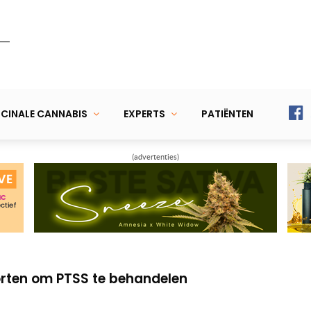
CINALE CANNABIS
EXPERTS
PATIËNTEN
(advertenties)
en pijnlijke knieën
binoïden-systeem en je gezondheid
orten om PTSS te behandelen
en pijnlijke knieën