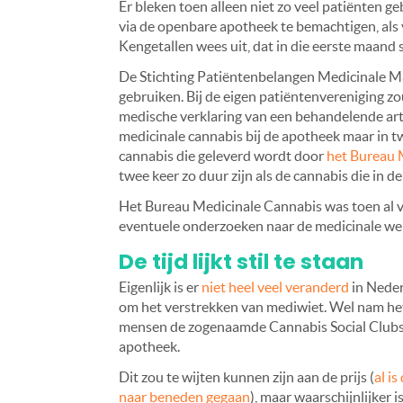
Er bleken toen alleen niet zo veel patiënten 
via de openbare apotheek te bemachtigen, als
Kengetallen wees uit, dat in die eerste maand 
De Stichting Patiëntenbelangen Medicinale M
gebruiken. Bij de eigen patiëntenvereniging 
medische verklaring van een behandelende arts 
medicinale cannabis bij de apotheek maar in t
cannabis die geleverd wordt door
het Bureau 
twee keer zo duur zijn als de cannabis die in 
Het Bureau Medicinale Cannabis was toen al v
eventuele onderzoeken naar de medicinale wer
De tijd lijkt stil te staan
Eigenlijk is er
niet heel veel veranderd
in Neder
om het verstrekken van mediwiet. Wel nam het 
mensen de zogenaamde Cannabis Social Clubs
apotheek.
Dit zou te wijten kunnen zijn aan de prijs (
al i
naar beneden gegaan
), maar waarschijnlijker 