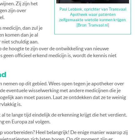
ijnen. Zij zijn het
Paul Lebbink, oprichter van Transvaal
en zijn over
Apotheek waar patiënten
l.
zelfgemaakte wietolie kunnen krijgen.
[Bron: Tranvaal.nl]
 medicijn, dan zul je
en komen dan je al
r niet schuldig aan.
p de hoogte te zijn over de ontwikkeling van nieuwe
geen officieel erkend medicijn is, wordt de kennis niet
nd
en nemen op dit gebied. Wees open tegen je apotheker over
de eventuele wisselwerking met andere medicijnen die je
ogelijk aan moet passen. Laat ze ontdekken dat ze te weinig
vlakkig is.
al te lange tijd eindelijk de erkenning krijgt die het verdient.
ng en Europa zal volgen.
op voorbereiden? Heel belangrijk! De enige manier waarop zij
ietpatiënten zich laten horen. Op dit moment zijn er