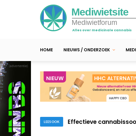
Mediwietsite
Mediwietforum
Alles over medicinale cannabis
HOME
NIEUWS / ONDERZOEK
MEDI
(advertentie)
Video – CBD en yoga teg
Video – Het endocanna
Effectieve cannabisso
LEES OOK
Video – CBD en yoga teg