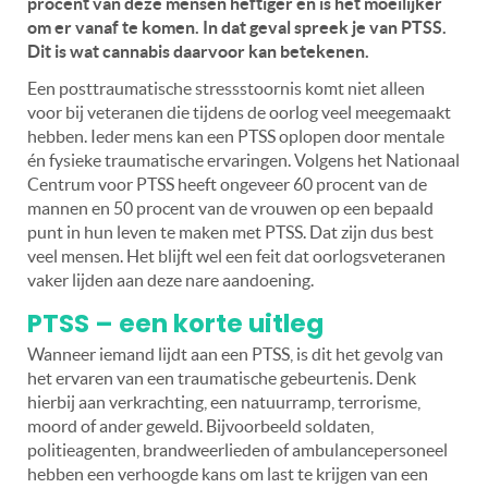
procent van deze mensen heftiger en is het moeilijker
om er vanaf te komen. In dat geval spreek je van PTSS.
Dit is wat cannabis daarvoor kan betekenen.
Een posttraumatische stressstoornis komt niet alleen
voor bij veteranen die tijdens de oorlog veel meegemaakt
hebben. Ieder mens kan een PTSS oplopen door mentale
én fysieke traumatische ervaringen. Volgens het Nationaal
Centrum voor PTSS heeft ongeveer 60 procent van de
mannen en 50 procent van de vrouwen op een bepaald
punt in hun leven te maken met PTSS. Dat zijn dus best
veel mensen. Het blijft wel een feit dat oorlogsveteranen
vaker lijden aan deze nare aandoening.
PTSS – een korte uitleg
Wanneer iemand lijdt aan een PTSS, is dit het gevolg van
het ervaren van een traumatische gebeurtenis. Denk
hierbij aan verkrachting, een natuurramp, terrorisme,
moord of ander geweld. Bijvoorbeeld soldaten,
politieagenten, brandweerlieden of ambulancepersoneel
hebben een verhoogde kans om last te krijgen van een