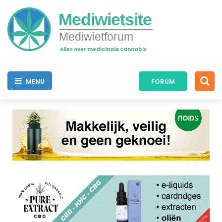
Mediwietsite
Mediwietforum
Alles over medicinale cannabis
MENU
FORUM