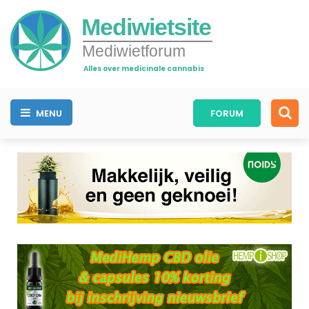
Mediwietsite
Mediwietforum
Alles over medicinale cannabis
MENU
FORUM