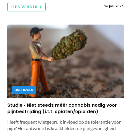
LEES VERDER
16 juli 2026
ONDERZOEK
Studie • Niet steeds méér cannabis nodig voor
pijnbestrijding (i.t.t. opiaten/opioïden)
Heeft frequent wietgebruik invloed op de tolerantie voor
pijn? Het antwoord is kraakhelder: de pijngevoeligheid