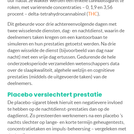
uur nadat ze wakker werden één enkele
cannabissigaret
te
roken, met variërende concentraties – 0, 1,9 en 3,56
procent – delta-tetrahydrocannabinol (
THC
).
Dit gebeurde voor drie achtereenvolgende dagen met
twee wisselende diensten, dag- en nachtdienst, waarin de
deelnemers taken kregen om een kantoorbaan te
simuleren en hun prestaties getoetst werden. Na drie
dagen wisselde de dienst (bijvoorbeeld van dag naar
nacht) met een vrije dag ertussen. Gedurende de hele
onderzoeksperiode verzamelden wetenschappers data
over de slaapkwaliteit, algehele welzijn en cognitieve
prestaties (middels de uitgevoerde taken) van de
deelnemers.
Placebo verslechtert prestatie
De placebo-sigaret bleek hieruit een negatievere invloed
te hebben op de nachtdienst-prestaties dan op de
dagdienst. Zo presteerden werknemers na een placebo ’s
nachts slechter op lange- en korte termijn geheugentests,
concentratietaken en impuls-beheersing – vergeleken met