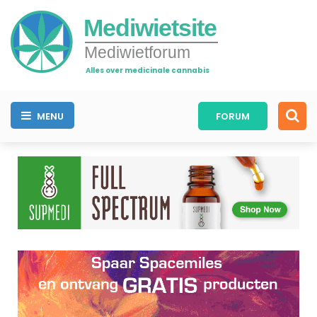
Mediwietsite
Mediwietforum
Alles over medicinale cannabis
MENU
FORUM