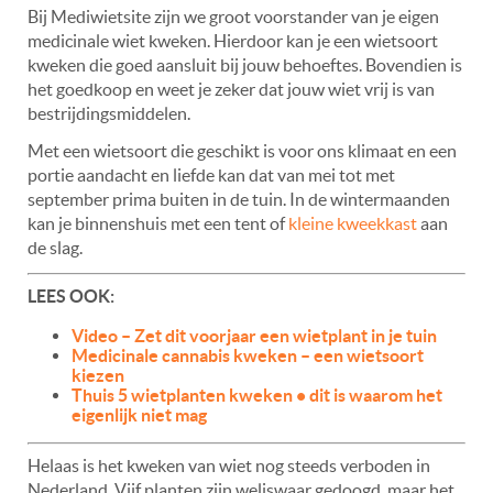
Bij Mediwietsite zijn we groot voorstander van je eigen
medicinale wiet kweken. Hierdoor kan je een wietsoort
kweken die goed aansluit bij jouw behoeftes. Bovendien is
het goedkoop en weet je zeker dat jouw wiet vrij is van
bestrijdingsmiddelen.
Met een wietsoort die geschikt is voor ons klimaat en een
portie aandacht en liefde kan dat van mei tot met
september prima buiten in de tuin. In de wintermaanden
kan je binnenshuis met een tent of
kleine kweekkast
aan
de slag.
LEES OOK:
Video – Zet dit voorjaar een wietplant in je tuin
Medicinale cannabis kweken – een wietsoort
kiezen
Thuis 5 wietplanten kweken • dit is waarom het
eigenlijk niet mag
Helaas is het kweken van wiet nog steeds verboden in
Nederland. Vijf planten zijn weliswaar gedoogd, maar het