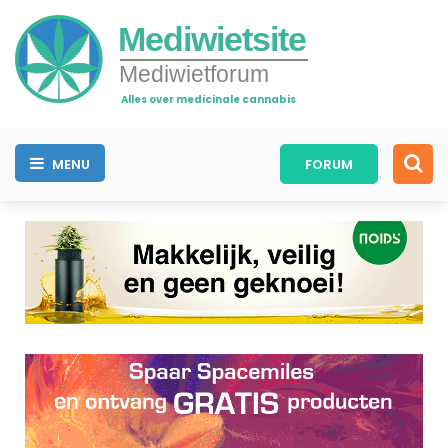
Mediwietsite
Mediwietforum
Alles over medicinale cannabis
MENU
FORUM