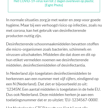
Het COVID-19-virus kan tot 2 dagen overleven op plastic.
[Eight Photo]
In normale situaties zorg je met water en zeep voor goede
hygiëne. Maar bij een verhoogd risico op infecties, zoals nu
met corona, kan het gebruik van desinfecterende
producten nuttig zijn.
Desinfecterende schoonmaakmiddelen bevatten stoffen
die micro-organismen zoals bacteriën, schimmels en
virussen uitschakelen. Middelen die dat doen en dit op
hun etiket vermelden noemen we desinfecterende
middelen, desinfectiemiddelen of desinfectantia.
In Nederland zijn toegelaten desinfectiemiddelen te
herkennen aan een nummer met vijf cijfers, eindigend op
een N (Nederland). Dat ziet er bijvoorbeeld zo uit:
‘12345N’. Een aantal middelen is toegelaten in de hele EU.
Dus ook Nederland. Deze middelen herken je aan een
toelatingsnummer dat er zo uitziet: ‘EU-1234567-0000’.
Het Nederlandse CTGB houdt een lijst bij met alle