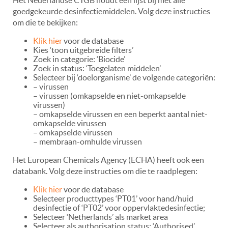
goedgekeurde desinfectiemiddelen. Volg deze instructies
om die te bekijken:
Klik hier
voor de database
Kies ‘toon uitgebreide filters’
Zoek in categorie: ‘Biocide’
Zoek in status: ‘Toegelaten middelen’
Selecteer bij ‘doelorganisme’ de volgende categoriën:
– virussen
– virussen (omkapselde en niet-omkapselde
virussen)
– omkapselde virussen en een beperkt aantal niet-
omkapselde virussen
– omkapselde virussen
– membraan-omhulde virussen
Het European Chemicals Agency (ECHA) heeft ook een
databank. Volg deze instructies om die te raadplegen:
Klik hier
voor de database
Selecteer producttypes ‘PT01’ voor hand/huid
desinfectie of ‘PT02’ voor oppervlaktedesinfectie;
Selecteer ‘Netherlands’ als market area
Selecteer als authorisation status: ‘Authorised’