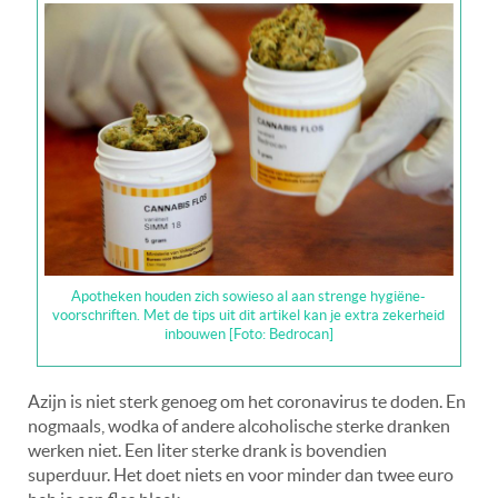
Apotheken houden zich sowieso al aan strenge hygiëne-
voorschriften. Met de tips uit dit artikel kan je extra zekerheid
inbouwen [Foto: Bedrocan]
Azijn is niet sterk genoeg om het coronavirus te doden. En
nogmaals, wodka of andere alcoholische sterke dranken
werken niet. Een liter sterke drank is bovendien
superduur. Het doet niets en voor minder dan twee euro