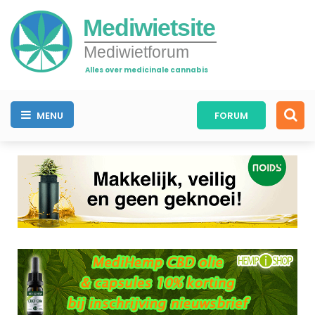
Mediwietsite
Mediwietforum
Alles over medicinale cannabis
MENU
FORUM