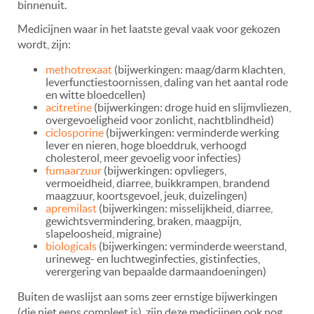
binnenuit.
Medicijnen waar in het laatste geval vaak voor gekozen
wordt, zijn:
methotrexaat
(bijwerkingen: maag/darm klachten,
leverfunctiestoornissen, daling van het aantal rode
en witte bloedcellen)
acitretine
(bijwerkingen: droge huid en slijmvliezen,
overgevoeligheid voor zonlicht, nachtblindheid)
ciclosporine
(bijwerkingen: verminderde werking
lever en nieren, hoge bloeddruk, verhoogd
cholesterol, meer gevoelig voor infecties)
fumaarzuur
(bijwerkingen: opvliegers,
vermoeidheid, diarree, buikkrampen, brandend
maagzuur, koortsgevoel, jeuk, duizelingen)
apremilast
(bijwerkingen: misselijkheid, diarree,
gewichtsvermindering, braken, maagpijn,
slapeloosheid, migraine)
biologicals
(bijwerkingen: verminderde weerstand,
urineweg- en luchtweginfecties, gistinfecties,
verergering van bepaalde darmaandoeningen)
Buiten de waslijst aan soms zeer ernstige bijwerkingen
(die niet eens compleet is), zijn deze medicijnen ook nog