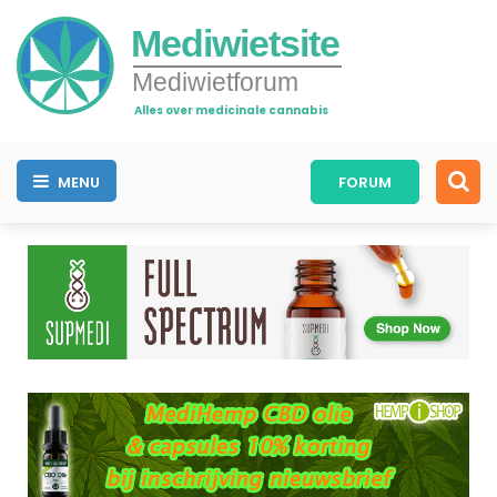
Mediwietsite
Mediwietforum
Alles over medicinale cannabis
MENU
FORUM