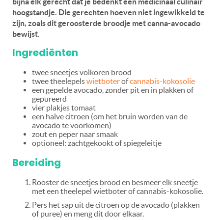
bijna elk gerecht dat je bedenkt een medicinaal culinair
hoogstandje. Die gerechten hoeven niet ingewikkeld te
zijn, zoals dit geroosterde broodje met canna-avocado
bewijst.
Ingrediënten
twee sneetjes volkoren brood
twee theelepels
wietboter
of
cannabis-kokosolie
een gepelde avocado, zonder pit en in plakken of
gepureerd
vier plakjes tomaat
een halve citroen (om het bruin worden van de
avocado te voorkomen)
zout en peper naar smaak
optioneel: zachtgekookt of spiegeleitje
Bereiding
Rooster de sneetjes brood en besmeer elk sneetje
met een theelepel wietboter of cannabis-kokosolie.
Pers het sap uit de citroen op de avocado (plakken
of puree) en meng dit door elkaar.