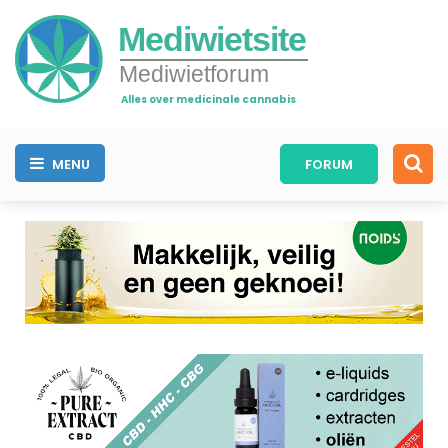
Mediwietsite
Mediwietforum
Alles over medicinale cannabis
MENU
FORUM