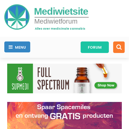
Mediwietsite
Mediwietforum
Alles over medicinale cannabis
MENU
FORUM