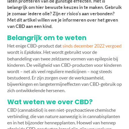
laten profiteren van de gunstige effecten. Het is
belangrijk om hier bewuste keuzes in te maken. Gebruik
je zomaar iedere olie? Zijn er risico’s aan verbonden?
Met dit artikel willen we je informeren over het geven
van CBD aan een kind.
Belangrijk om te weten
Het enige CBD-product dat
sinds december 2022 vergoed
wordt is
Epidiolex
. Het wordt gebruikt voor de
behandeling van twee zeldzame vormen van epilepsie bij
kinderen. De veiligheid van CBD-producten voor kinderen
wordt – net als veel reguliere medicijnen – nog steeds
bestudeerd. Er zijn zorgen over de werkzaamheid,
bijwerkingen en langetermijneffecten van CBD-gebruik op
zich ontwikkelende hersenen.
Wat weten we over CBD?
CBD (cannabidiol) is een niet-psychoactieve chemische
verbinding, die van nature aanwezig is in cannabisplanten
en in het bijzonder hennepplanten. Hoewel van hennep
afgeleide CBD-producten legaal zijn, zijn van veel van