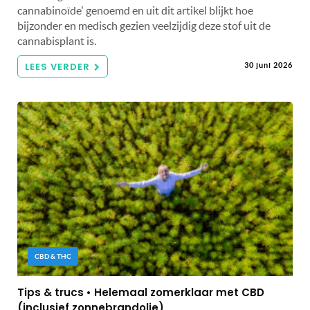
cannabinoïde' genoemd en uit dit artikel blijkt hoe
bijzonder en medisch gezien veelzijdig deze stof uit de
cannabisplant is.
LEES VERDER
30 juni 2026
CBD & THC
Tips & trucs • Helemaal zomerklaar met CBD
(inclusief zonnebrandolie)