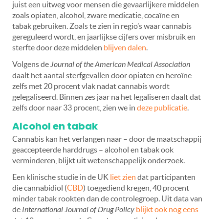
juist een uitweg voor mensen die gevaarlijkere middelen
zoals opiaten, alcohol, zware medicatie, cocaïne en
tabak gebruiken. Zoals te zien in regio’s waar cannabis
gereguleerd wordt, en jaarlijkse cijfers over misbruik en
sterfte door deze middelen
blijven dalen
.
Volgens de
Journal of the American Medical Association
daalt het aantal sterfgevallen door opiaten en heroïne
zelfs met 20 procent vlak nadat cannabis wordt
gelegaliseerd. Binnen zes jaar na het legaliseren daalt dat
zelfs door naar 33 procent, zien we in
deze publicatie
.
Alcohol en tabak
Cannabis kan het verlangen naar – door de maatschappij
geaccepteerde harddrugs – alcohol en tabak ook
verminderen, blijkt uit wetenschappelijk onderzoek.
Een klinische studie in de UK
liet zien
dat participanten
die cannabidiol (
CBD
) toegediend kregen, 40 procent
minder tabak rookten dan de controlegroep. Uit data van
de
International Journal of Drug Policy
blijkt ook nog eens