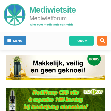
Mediwietsite
Mediwietforum
Alles over medicinale cannabis
MENU
FORUM