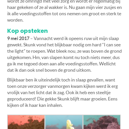
wordt ze omringd met veel zorg en wordt er regelmatig bij
haar gekeken of ze al wakker is. Nu gaan mijn vier zusjes en
ik alle voedingsstoffen tot ons nemen om groot en sterk te
worden.
Kop opsteken
9 mei 2017
– Vannacht werd ik opeens ruw uit mijn slaap
gewekt. Skunk vond het blijkbaar nodig om hard “I can see
the light” te roepen. Wat bleek nou, ze was boven de grond
uitgekomen. Hm, van slapen komt nu toch niets meer, dus
ga ik me tegoed doen aan alle voedingsstoffen. Wellicht
dat ik dan ook snel boven de grond uitkom.
Blijkbaar ben ik uiteindelijk toch in slaap gevallen, want
toen onze verzorger vanmorgen kwam kijken werd ik erg
vrolijk van het licht dat ik zag. Ook ik heb een steeltje
geproduceerd! Die gekke Skunk blijft maar groeien. Eens
kijken of ik haar kan inhalen.