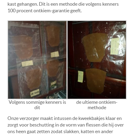
kast gehangen. Dit is een methode die volgens kenners
100 procent ontkiem-garantie geeft.
Volgens sommige kenners is
de ultieme ontkiem-
dit
methode
Onze verzorger maakt intussen de kweekbakjes klaar en
zorgt voor beschutting in de vorm van flessen die hij over
ons heen gaat zetten zodat slakken, katten en ander