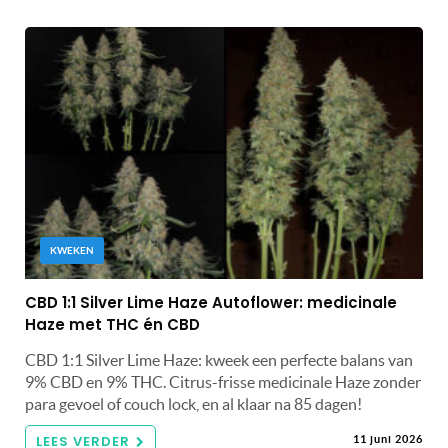
KWEKEN
CBD 1:1 Silver Lime Haze Autoflower: medicinale
Haze met THC én CBD
CBD 1:1 Silver Lime Haze: kweek een perfecte balans van
9% CBD en 9% THC. Citrus-frisse medicinale Haze zonder
para gevoel of couch lock, en al klaar na 85 dagen!
LEES VERDER
11 juni 2026