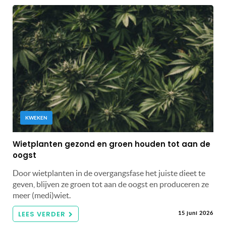
KWEKEN
Wietplanten gezond en groen houden tot aan de
oogst
Door wietplanten in de overgangsfase het juiste dieet te
geven, blijven ze groen tot aan de oogst en produceren ze
meer (medi)wiet.
LEES VERDER
15 juni 2026