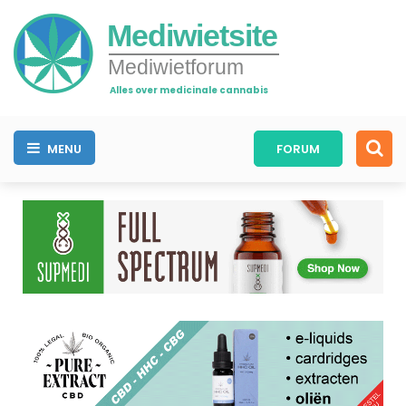
Mediwietsite
Mediwietforum
Alles over medicinale cannabis
MENU
FORUM