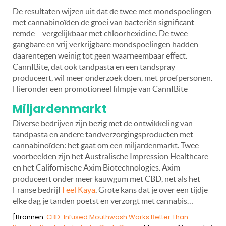
De resultaten wijzen uit dat de twee met mondspoelingen
met cannabinoïden de groei van bacteriën significant
remde – vergelijkbaar met chloorhexidine. De twee
gangbare en vrij verkrijgbare mondspoelingen hadden
daarentegen weinig tot geen waarneembaar effect.
CannIBite, dat ook tandpasta en een tandspray
produceert, wil meer onderzoek doen, met proefpersonen.
Hieronder een promotioneel filmpje van CannIBite
Miljardenmarkt
Diverse bedrijven zijn bezig met de ontwikkeling van
tandpasta en andere tandverzorgingsproducten met
cannabinoïden: het gaat om een miljardenmarkt. Twee
voorbeelden zijn het Australische Impression Healthcare
en het Californische Axim Biotechnologies. Axim
produceert onder meer kauwgum met CBD, net als het
Franse bedrijf
Feel Kaya
. Grote kans dat je over een tijdje
elke dag je tanden poetst en verzorgt met cannabis…
[Bronnen:
CBD-Infused Mouthwash Works Better Than