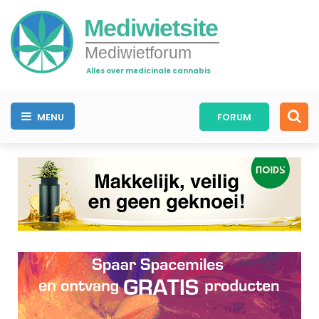
Mediwietsite
Mediwietforum
Alles over medicinale cannabis
MENU
FORUM