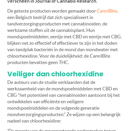
verscheen in Journal of Cannabis Research.
De geteste producten worden gemaakt door
CannIBite
,
een Belgisch bedrijf dat zich specialiseert in
tandverzorgingsproducten met cannabinoïden, de
werkzame stoffen uit de cannabisplant. Hun
mondspoelmiddelen, eentje met CBD en eentje met CBG,
blijken net zo effectief of effectiever te zijn in het doden
van tandplak bacteriën in de mond dan mondwater met
chloorhexidine. Voor de duidelijkheid: de CannIBite
producten bevatten geen THC.
Veiliger dan chloorhexidine
De auteurs van de studie verklaarden dat de
werkzaamheid van de mondspoelmiddelen met CBD en
CBG “het potentieel van cannabinoïden aantoont bij het
ontwikkelen van efficiënte en veiligere
mondspoelmiddelen en de volgende generatie
mondverzorgingsproducten.” Ze wijzen op een belangrijk
nadeel van chloorhexidine:
‘De meeste van de gerapporteerde onderzoeken tonen