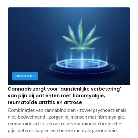
ONDERZOEK
Cannabis zorgt voor ‘aanzienlijke verbetering’
van pijn bij patiënten met fibromyalgie,
reumatoïde artritis en artrose
Combinaties van cannabinoïden - zowel psychoactief als
niet-bedwelmend - zorgen bij mensen met fibromyalgie,
reumatoïde artritis en artrose voor minder chronische
pijn, betere slaap en een betere mentale gezondheid.