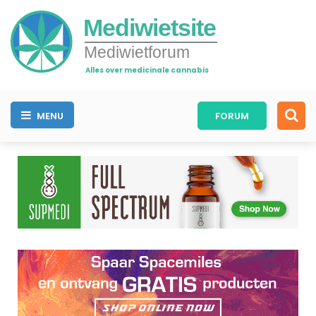
Mediwietsite
Mediwietforum
Alles over medicinale cannabis
MENU
FORUM