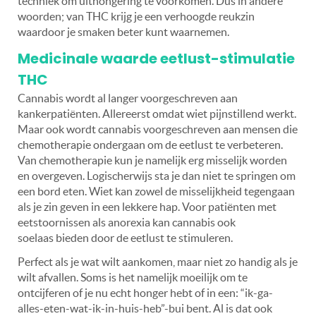
techniek om uithongering te voorkomen. Dus in andere
woorden; van THC krijg je een verhoogde reukzin
waardoor je smaken beter kunt waarnemen.
Medicinale waarde eetlust-stimulatie
THC
Cannabis wordt al langer voorgeschreven aan
kankerpatiënten. Allereerst omdat wiet pijnstillend werkt.
Maar ook wordt cannabis voorgeschreven aan mensen die
chemotherapie ondergaan om de eetlust te verbeteren.
Van chemotherapie kun je namelijk erg misselijk worden
en overgeven. Logischerwijs sta je dan niet te springen om
een bord eten. Wiet kan zowel de misselijkheid tegengaan
als je zin geven in een lekkere hap. Voor patiënten met
eetstoornissen als anorexia kan cannabis ook
soelaas bieden door de eetlust te stimuleren.
Perfect als je wat wilt aankomen, maar niet zo handig als je
wilt afvallen. Soms is het namelijk moeilijk om te
ontcijferen of je nu echt honger hebt of in een: “ik-ga-
alles-eten-wat-ik-in-huis-heb”-bui bent. Al is dat ook