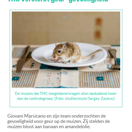
De muizen die THC toegediend kregen aten beduidend meer
dan de controlegroep. [Foto: shutterstock/Sergey Zaykov]
Giovani Marsicano en zijn team onderzochten de
gevoeligheid voor geur op de muizen. Zij stelden de
muizen bloot aan banaan en amandelolie.