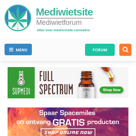
Mediwietsite
Mediwietforum
Alles over medicinale cannabis
MENU
FORUM