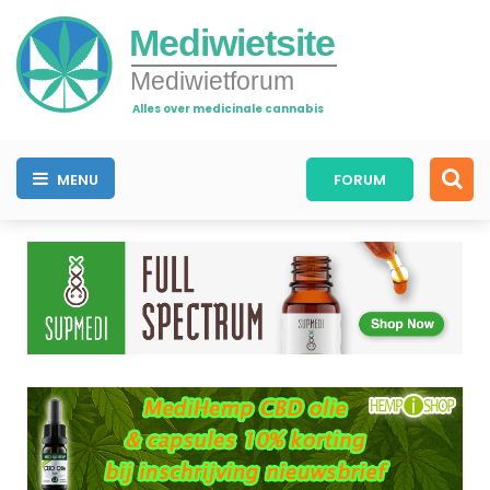
Mediwietsite
Mediwietforum
Alles over medicinale cannabis
MENU
FORUM