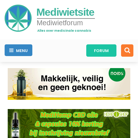
Mediwietsite
Mediwietforum
Alles over medicinale cannabis
MENU
FORUM