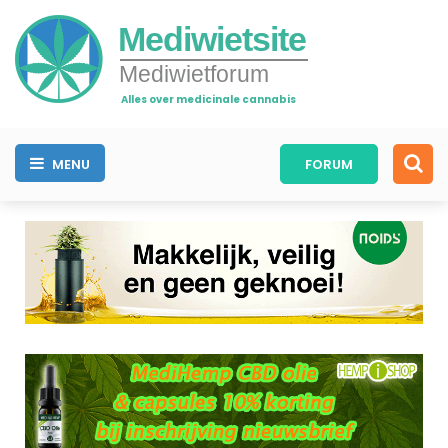
Mediwietsite
Mediwietforum
Alles over medicinale cannabis
MENU
FORUM