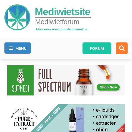
Mediwietsite
Mediwietforum
Alles over medicinale cannabis
MENU
FORUM