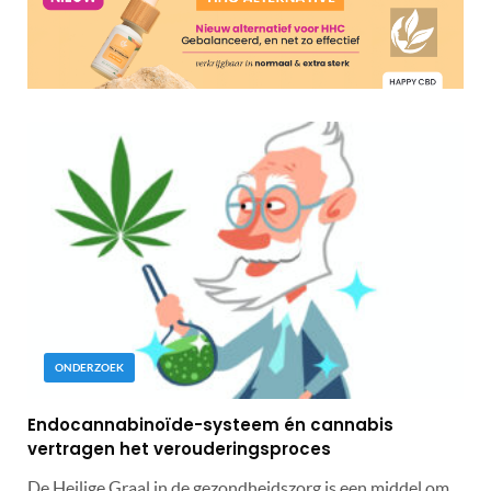
ONDERZOEK
Endocannabinoïde-systeem én cannabis
vertragen het verouderingsproces
De Heilige Graal in de gezondheidszorg is een middel om