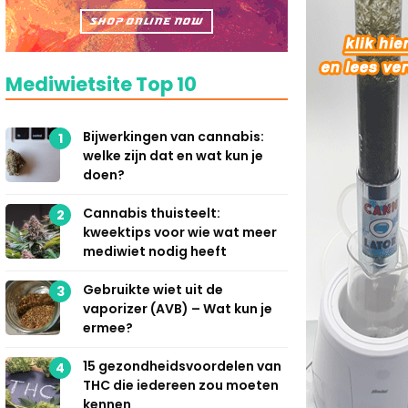
Mediwietsite Top 10
Bijwerkingen van cannabis:
1
welke zijn dat en wat kun je
doen?
Cannabis thuisteelt:
2
kweektips voor wie wat meer
mediwiet nodig heeft
Gebruikte wiet uit de
3
vaporizer (AVB) – Wat kun je
ermee?
15 gezondheidsvoordelen van
4
THC die iedereen zou moeten
kennen