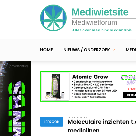
Mediwietsite
Mediwietforum
Alles over medicinale cannabis
HOME
NIEUWS / ONDERZOEK
MEDI
(advertentie)
Onderzoek: cannabis h
Verlicht cannabis daadw
effect?
Moleculaire inzichten t
medicijnen
LEES OOK
Onderzoek: cannabis h