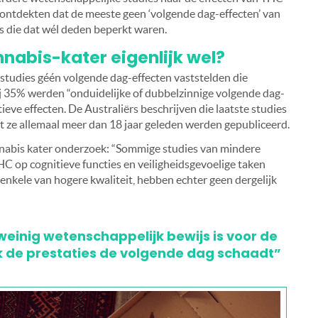
 ontdekten dat de meeste geen ‘volgende dag-effecten’ van
s die dat wél deden beperkt waren.
nabis-kater eigenlijk wel?
tudies géén volgende dag-effecten vaststelden die
 35% werden “onduidelijke of dubbelzinnige volgende dag-
ieve effecten. De Australiërs beschrijven die laatste studies
at ze allemaal meer dan 18 jaar geleden werden gepubliceerd.
nnabis kater onderzoek: “Sommige studies van mindere
C op cognitieve functies en veiligheidsgevoelige taken
nkele van hogere kwaliteit, hebben echter geen dergelijk
 weinig wetenschappelijk bewijs is voor de
 de prestaties de volgende dag schaadt”