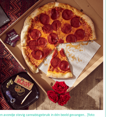
en avondje stevig cannabisgebruik in één beeld gevangen… [foto: