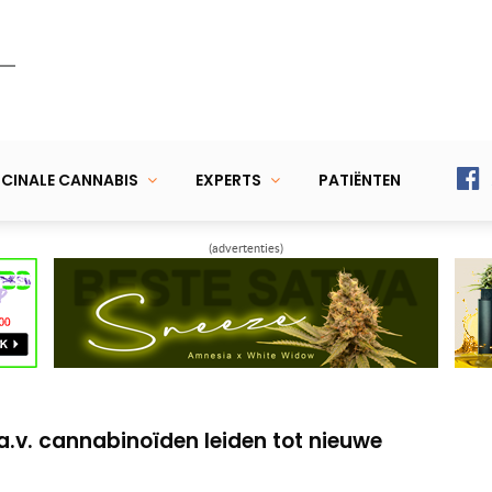
CINALE CANNABIS
EXPERTS
PATIËNTEN
(advertenties)
alveert de kans op blaaskanker
erkelijk pijn of is dit louter een placebo-
.a.v. cannabinoïden leiden tot nieuwe
alveert de kans op blaaskanker