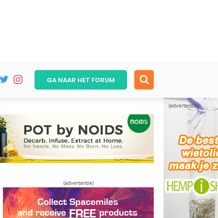
GA NAAR HET
FORUM
(advertentie)
(advertentie)