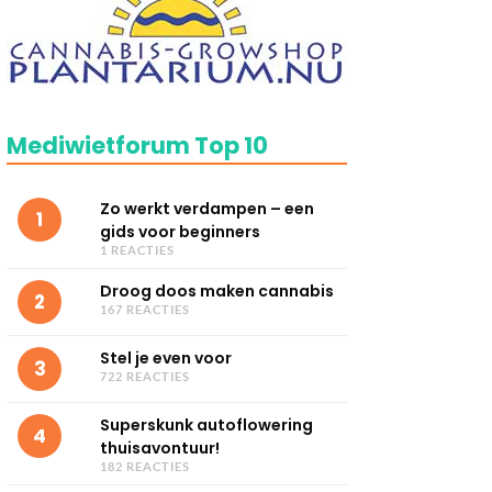
Mediwietforum Top 10
Zo werkt verdampen – een
1
gids voor beginners
1 REACTIES
Droog doos maken cannabis
2
167 REACTIES
Stel je even voor
3
722 REACTIES
Superskunk autoflowering
4
thuisavontuur!
182 REACTIES