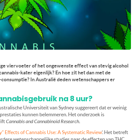
ige viervoeter of het ongewenste effect van stevig alcohol
cannabis-kater eigenlijk? En hoe zit het dan met de
-consumptie? In Australië deden wetenschappers er
cannabisgebruik na 8 uur?
tralische Universiteit van Sydney suggereert dat er weinig
 de prestaties kunnen belemmeren. Het onderzoek is
ift
Cannabis and Cannabinoid Research
.
” Effects of Cannabis Use: A Systematic Review
‘. Het betreft
rdere wetenschappelijke studies naar de effecten van THC