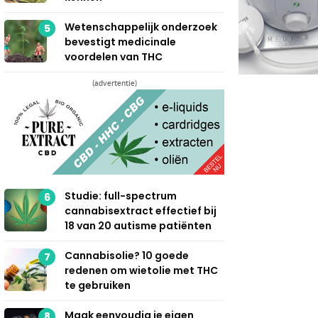
Wetenschappelijk onderzoek
5
bevestigt medicinale
voordelen van THC
(advertentie)
Studie: full-spectrum
6
cannabisextract effectief bij
18 van 20 autisme patiënten
Cannabisolie? 10 goede
7
redenen om wietolie met THC
te gebruiken
Maak eenvoudig je eigen
8