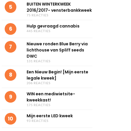
BUITEN WINTERKWEEK
5
2016/2017- vensterbankkweek
75 REACTIES
Hulp gevraagd cannabis
6
445 REACTIES
Nieuwe ronden Blue Berry via
7
lichthouse van Spliff seeds
DWC
131 REACTIES
Een Nieuw Begin! [Mijn eerste
8
legale kweek]
206 REACTIES
WIN een mediwietsite-
9
kweekkast!
175 REACTIES
Mijn eerste LED kweek
10
93 REACTIES