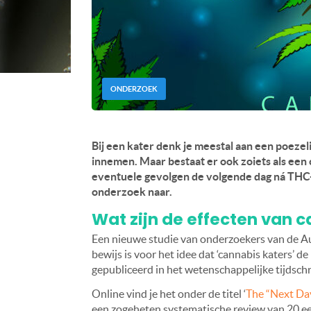
ONDERZOEK
Bij een kater denk je meestal aan een poezel
innemen. Maar bestaat er ook zoiets als een 
eventuele gevolgen de volgende dag ná THC
onderzoek naar.
Wat zijn de effecten van 
Een nieuwe studie van onderzoekers van de Aus
bewijs is voor het idee dat ‘cannabis katers’
gepubliceerd in het wetenschappelijke tijdschr
Online vind je het onder de titel ‘
The “Next Day
een zogeheten systematische review van 20 ee