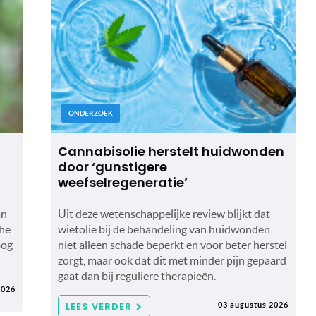
ONDERZOEK
Cannabisolie herstelt huidwonden
door ‘gunstigere
weefselregeneratie’
an
Uit deze wetenschappelijke review blijkt dat
che
wietolie bij de behandeling van huidwonden
oog
niet alleen schade beperkt en voor beter herstel
zorgt, maar ook dat dit met minder pijn gepaard
gaat dan bij reguliere therapieën.
2026
LEES VERDER
03 augustus 2026