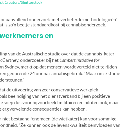
ck Creators/Shutterstock]
oor aanvullend onderzoek ‘met verbeterde methodologieën’
at is zo’n beetje standaardkost bij cannabisonderzoek.
r werknemers en
ling van de Australische studie over dat de cannabis-kater
 McCartney, onderzoeker bij het
Lambert Initiative for
an Sydney, merkt op dat mensen wordt verteld niet te rijden
oeren gedurende 24 uur na cannabisgebruik. “Maar onze studie
dersteunen.”
t de uitvoering van zeer conservatieve werkplek-
oals beëindiging van het dienstverband bij een positieve
ke soep dus voor bijvoorbeeld militairen en piloten ook, maar
ie erg vervelende consequenties kan hebben.
n niet bestaand fenomeen (de wietkater) kan voor sommige
ezondheid. “Ze kunnen ook de levenskwaliteit beïnvloeden van