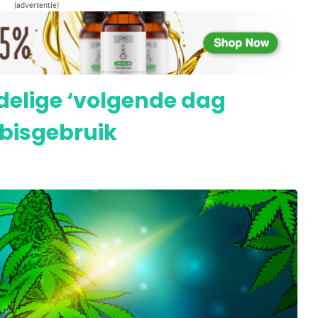
(advertentie)
erkelijk pijn of is dit louter een placebo-
delige ‘volgende dag
bisgebruik