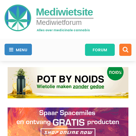
Mediwietsite
Mediwietforum
Alles over medicinale cannabis
MENU
FORUM