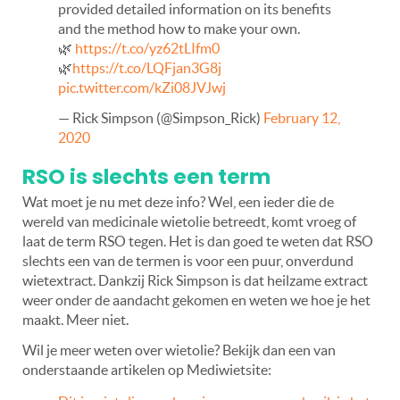
provided detailed information on its benefits
and the method how to make your own.
🌿
https://t.co/yz62tLIfm0
🌿
https://t.co/LQFjan3G8j
pic.twitter.com/kZi08JVJwj
— Rick Simpson (@Simpson_Rick)
February 12,
2020
RSO is slechts een term
Wat moet je nu met deze info? Wel, een ieder die de
wereld van medicinale wietolie betreedt, komt vroeg of
laat de term RSO tegen. Het is dan goed te weten dat RSO
slechts een van de termen is voor een puur, onverdund
wietextract. Dankzij Rick Simpson is dat heilzame extract
weer onder de aandacht gekomen en weten we hoe je het
maakt. Meer niet.
Wil je meer weten over wietolie? Bekijk dan een van
onderstaande artikelen op Mediwietsite: