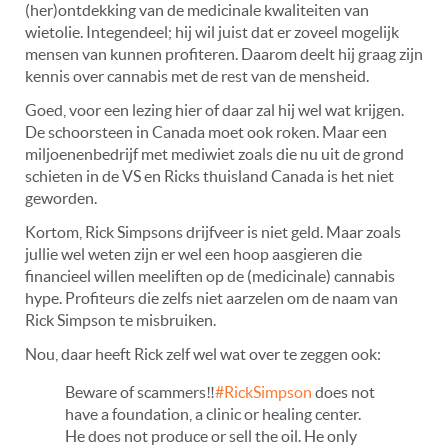
(her)ontdekking van de medicinale kwaliteiten van
wietolie. Integendeel; hij wil juist dat er zoveel mogelijk
mensen van kunnen profiteren. Daarom deelt hij graag zijn
kennis over cannabis met de rest van de mensheid.
Goed, voor een lezing hier of daar zal hij wel wat krijgen.
De schoorsteen in Canada moet ook roken. Maar een
miljoenenbedrijf met mediwiet zoals die nu uit de grond
schieten in de VS en Ricks thuisland Canada is het niet
geworden.
Kortom, Rick Simpsons drijfveer is niet geld. Maar zoals
jullie wel weten zijn er wel een hoop aasgieren die
financieel willen meeliften op de (medicinale) cannabis
hype. Profiteurs die zelfs niet aarzelen om de naam van
Rick Simpson te misbruiken.
Nou, daar heeft Rick zelf wel wat over te zeggen ook:
Beware of scammers‼️
#RickSimpson
does not
have a foundation, a clinic or healing center.
He does not produce or sell the oil. He only