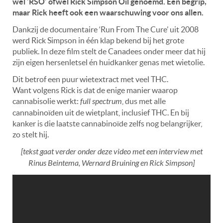
wel ‘RSO’ ofwel Rick Simpson Oil genoemd. Een begrip,
maar Rick heeft ook een waarschuwing voor ons allen.
Dankzij de documentaire ‘Run From The Cure’ uit 2008
werd Rick Simpson in één klap bekend bij het grote
publiek. In deze film stelt de Canadees onder meer dat hij
zijn eigen hersenletsel én huidkanker genas met wietolie.
Dit betrof een puur wietextract met veel THC.
Want volgens Rick is dat de enige manier waarop
cannabisolie werkt:
full spectrum
, dus met alle
cannabinoïden uit de wietplant, inclusief THC. En bij
kanker is die laatste cannabinoïde zelfs nog belangrijker,
zo stelt hij.
[tekst gaat verder onder deze video met een interview met
Rinus Beintema, Wernard Bruining en Rick Simpson]