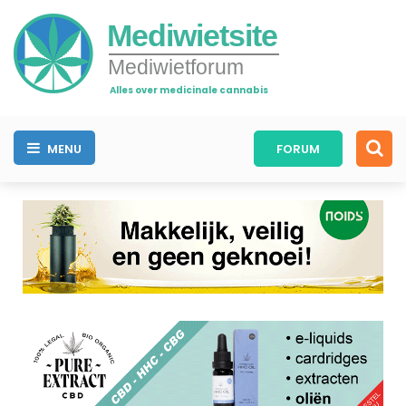
Mediwietsite
Mediwietforum
Alles over medicinale cannabis
MENU
FORUM