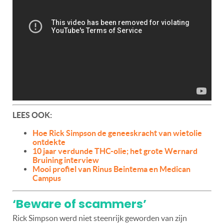
LEES OOK:
Hoe Rick Simpson de geneeskracht van wietolie
ontdekte
10 jaar verdunde THC-olie; het grote Wernard
Bruining interview
Mooi profiel van Rinus Beintema en Medican
Campus
‘Beware of scammers’
Rick Simpson werd niet steenrijk geworden van zijn