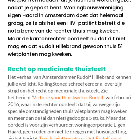
nadat je gepakt bent. Woningbouwvereniging
Eigen Haard in Amsterdam doet dat helemaal
graag, zelfs als het een HIV-patiënt betreft die
nota bene van de rechter thuis mag kweken.
Maar de kantonrechter oordeelt nu dat dit niet
mag en dat Rudolf Hillebrand gewoon thuis 51
wietplanten mag kweken.
Recht op medicinale thuisteelt
Het verhaal van Amsterdammer Rudolf Hillebrand kennen
jullie wellicht, RollingStoned schreef eerder al over zijn
strijd om het recht op medicinale thuisteelt. Zie
het bericht ‘
Victorie voor thuiskweker Rudolf
‘ van februari
2016, waarin de rechter oordeelt dat hij vanwege zijn
speciale omstandigheden thuis wietplanten mag kweken
en meer dan de (al dan niet) gedoogde 5 stuks. Maar dat
oordeel is voor zijn verhuurder, woningcorporatie Eigen
Haard, geen reden om niet te dreigen met huisuitzetting,
zie het bericht ‘
Legale wietkweek-patiënt Rudolf moet