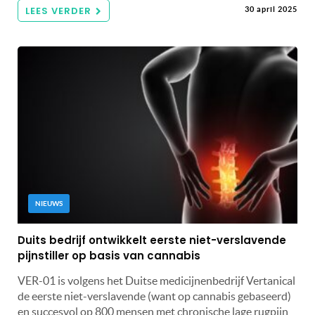
LEES VERDER
30 april 2025
NIEUWS
Duits bedrijf ontwikkelt eerste niet-verslavende
pijnstiller op basis van cannabis
VER-01 is volgens het Duitse medicijnenbedrijf Vertanical
de eerste niet-verslavende (want op cannabis gebaseerd)
en succesvol op 800 mensen met chronische lage rugpijn