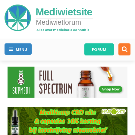
Mediwietsite
Mediwietforum
Alles over medicinale cannabis
MENU
FORUM