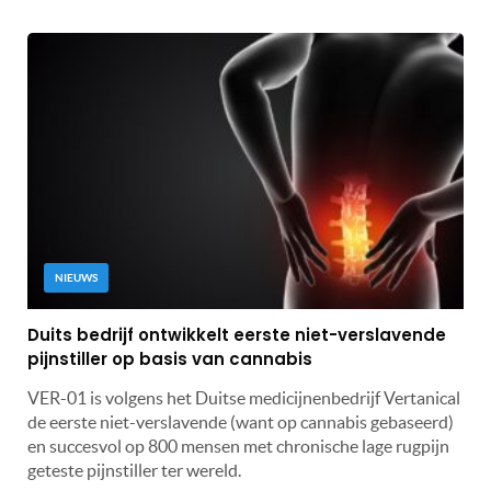
NIEUWS
Duits bedrijf ontwikkelt eerste niet-verslavende
pijnstiller op basis van cannabis
VER-01 is volgens het Duitse medicijnenbedrijf Vertanical
de eerste niet-verslavende (want op cannabis gebaseerd)
en succesvol op 800 mensen met chronische lage rugpijn
geteste pijnstiller ter wereld.