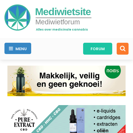
Mediwietsite
Mediwietforum
Alles over medicinale cannabis
MENU
FORUM