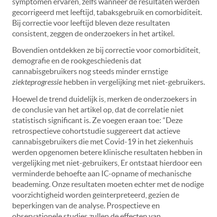
symptomen ervaren, zelfs wanneer de resultaten werden
gecorrigeerd met leeftijd, tabaksgebruik en comorbiditeit.
Bij correctie voor leeftijd bleven deze resultaten
consistent, zeggen de onderzoekers in het artikel.
Bovendien ontdekken ze bij correctie voor comorbiditeit,
demografie en de rookgeschiedenis dat
cannabisgebruikers nog steeds minder ernstige
ziekteprogressie
hebben in vergelijking met niet-gebruikers.
Hoewel de trend duidelijk is, merken de onderzoekers in
de conclusie van het artikel op, dat de correlatie niet
statistisch significant is.
Ze voegen eraan toe:
“Deze
retrospectieve cohortstudie suggereert dat actieve
cannabisgebruikers die met Covid-19 in het ziekenhuis
werden opgenomen betere klinische resultaten hebben in
vergelijking met niet-gebruikers, Er ontstaat hierdoor een
verminderde behoefte aan IC-opname of mechanische
beademing. Onze resultaten moeten echter met de nodige
voorzichtigheid worden geïnterpreteerd, gezien de
beperkingen van de analyse. Prospectieve en
observationele studies zullen de effecten van